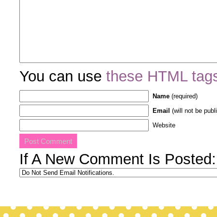
You can use
these HTML tag
Name
(required)
Email
(will not be publ
Website
If A New Comment Is Posted: