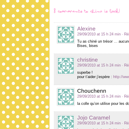
8 comments to Chine is back!
Alexine
29/09/2010 at 15 h 24 min
· R
Tu as chiné un trésor … aucune 
Bises, bises
christine
29/09/2010 at 15 h 24 min
· R
superbe !
pour t’aider j’espère :
http://ww
Chouchenn
29/09/2010 at 15 h 24 min
· R
la colle qu’on utilise pour les
Jojo Caramel
29/09/2010 at 15 h 24 min
· R