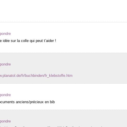
épondre
idée sur la colle qui peut t’aider !
épondre
w.planatol.de/fr/buchbinden/fr_klebstoffe.htm
épondre
 documents anciens/précieux en bib
épondre