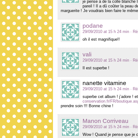
je pense à de la colle blanche 
pareil ! Il a dû coûter la peau
marguerite ! Je voudrais bien faire le mê
podane
29/09/2010 at 15 h 24 min
· R
oh il est magnifique!!
vali
29/09/2010 at 15 h 24 min
· R
Il est superbe !
nanette vitamine
29/09/2010 at 15 h 24 min
· R
superbe cet album ! j’adore ! et
conservation.fr/FR/boutique.
prendre soin !!! Bonne chine !
Manon Corriveau
29/09/2010 at 15 h 24 min
· R
Wow ! Quand je pense que je c