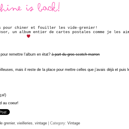
Chine is back!
s pour chiner et
fouiller les vide-grenier!
ésor, un album entier de cartes postales comme je les ai
r pour remettre l’album en état?
à part du gros scotch marron
lleuses, mais il reste de la place pour mettre celles que j’avais déjà et puis l
ça!)
ud au coeur!
de grenier
,
vieilleries
,
vintage
| Category:
Vintage