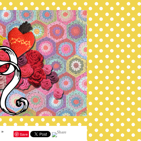
»
Save