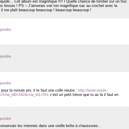
liquide… Cet album est magnifique !!!! I Quelle chance de tomber sur un truc
 des fesses ! PS – J’aimerais voir ton magnifique sac au crochet avec la
me il me plaît beaucoup beaucoup ! beaucoup beaucoup !
épondre
épondre
épondre
 pour la minute pro, il te faut une colle neutre :
http://www.stouls-
asp?cha_id0=542&cha_id1=551
c’est un petit trésor que tu as là il faut en
épondre
onservais les miennes dans une vieille boîte à chaussures…