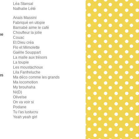
Léa Stansal
Nathalie Lété
Anaïs Massini
Fabriqué en utopie
Barnabé aime le café
Choufleur la jolie
me
Couac
Et Dieu créa
Flo et Mimolette
Gaëlle Souppart
La malle aux trésors
La toupie
Les moustachoux
Lila Fanfreluche
es
Ma déco comme les grands
Ma locomotion
My brouhaha
Ni(D)
Olivelse
On va voir si
Podane
Tu l'as lustucru
Yeah yeah girl