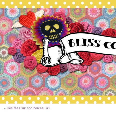
«
Des fées sur son berceau #1