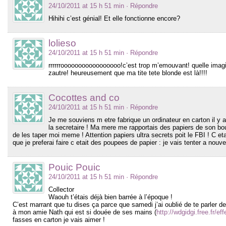
24/10/2011 at 15 h 51 min
· Répondre
Hihihi c’est génial! Et elle fonctionne encore?
lolieso
24/10/2011 at 15 h 51 min
· Répondre
rrrrrrooooooooooooooooo!c’est trop m’emouvant! quelle imag
zautre! heureusement que ma tite tete blonde est là!!!!
Cocottes and co
24/10/2011 at 15 h 51 min
· Répondre
Je me souviens m etre fabrique un ordinateur en carton il y 
la secretaire ! Ma mere me rapportais des papiers de son bou
de les taper moi meme ! Attention papiers ultra secrets poit le FBI ! C eta
que je preferai faire c etait des poupees de papier : je vais tenter a nouv
Pouic Pouic
24/10/2011 at 15 h 51 min
· Répondre
Collector
Waouh t’étais déjà bien barrée à l’époque !
C’est marrant que tu dises ça parce que samedi j’ai oublié de te parler des
à mon amie Nath qui est si douée de ses mains (
http://wdgidgi.free.fr/e
fasses en carton je vais aimer !