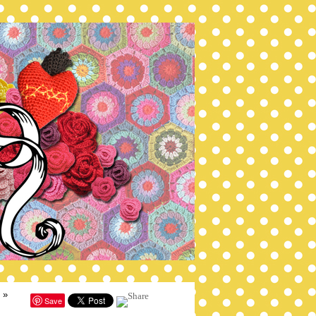
»
Save