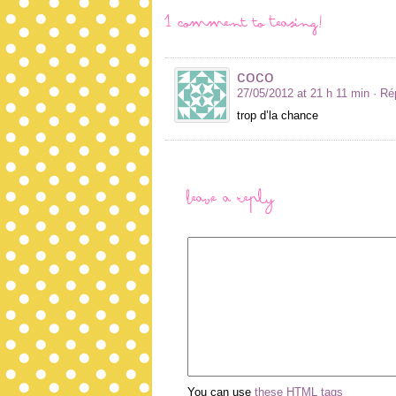
1 comment to Teasing!
coco
27/05/2012 at 21 h 11 min
· Ré
trop d’la chance
Leave a Reply
You can use
these HTML tags