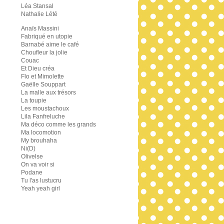
Léa Stansal
Nathalie Lété
Anaïs Massini
Fabriqué en utopie
Barnabé aime le café
Choufleur la jolie
Couac
Et Dieu créa
Flo et Mimolette
Gaëlle Souppart
La malle aux trésors
La toupie
Les moustachoux
Lila Fanfreluche
Ma déco comme les grands
Ma locomotion
My brouhaha
Ni(D)
Olivelse
On va voir si
Podane
Tu l'as lustucru
Yeah yeah girl