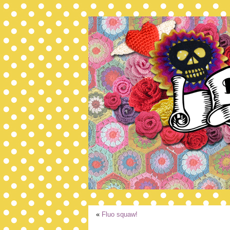
«
Fluo squaw!