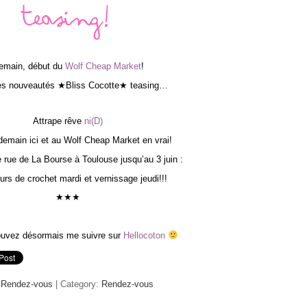
Teasing!
emain, début du
Wolf Cheap Market
!
s nouveautés ★Bliss Cocotte★ teasing…
Attrape rêve
ni(D)
demain ici et au Wolf Cheap Market en vrai!
 rue de La Bourse à Toulouse jusqu’au 3 juin :
urs de crochet mardi et vernissage jeudi!!!
★★★
ouvez désormais me suivre sur
Hellocoton
,
Rendez-vous
| Category:
Rendez-vous