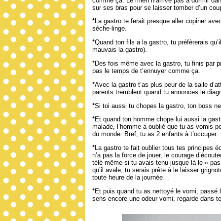
comme ça. Le mien n’arrive pas à dormir dans
sur ses bras pour se laisser tomber d’un co
*La gastro te ferait presque aller copiner avec
sèche-linge.
*Quand ton fils a la gastro, tu préfèrerais qu
mauvais la gastro).
*Des fois même avec la gastro, tu finis par 
pas le temps de t’ennuyer comme ça.
*Avec la gastro t’as plus peur de la salle d’at
parents tremblent quand tu annonces le diagn
*Si toi aussi tu chopes la gastro, ton boss n
*Et quand ton homme chope lui aussi la gast
malade, l’homme a oublié que tu as vomis pe
du monde. Bref, tu as 2 enfants à t’occuper.
*La gastro te fait oublier tous tes principes
n’a pas la force de jouer, le courage d’écoute
télé même si tu avais tenu jusque là le « pas 
qu’il avale, tu serais prête à le laisser grign
toute heure de la journée…
*Et puis quand tu as nettoyé le vomi, passé l
sens encore une odeur vomi, regarde dans 