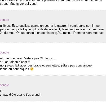
e rire!! Merci! Le coup des sacs poubelles comment on n’y a pas pensé on
est pas Mac gyver qui veut!
épondre
ières. Et tu oublies, quand un petit à la gastro, il vomit dans son lit, se
artout ce qui fait qu’en plus de défaire le lit, laver les draps etc. il faut faire
à 2h du mat’. On se console en se disant qu’au moins, l’homme n’en met pas
épondre
ut mieux en rire n’est-ce pas ?! gloups…
r tu as raison d’oser !!
moi j’avais fait avec des draps et serviettes, j’étais pas convaincue.
Bisous au petit orque !
épondre
XD
st pas drôle quand t’es grand !