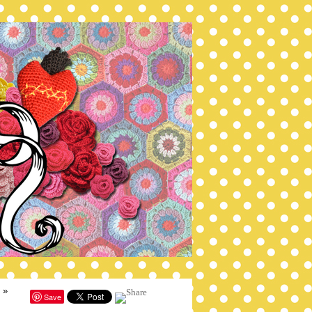
»
Save