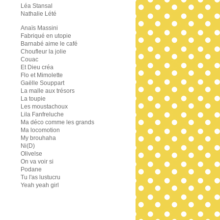
Léa Stansal
Nathalie Lété
Anaïs Massini
Fabriqué en utopie
Barnabé aime le café
Choufleur la jolie
Couac
Et Dieu créa
Flo et Mimolette
Gaëlle Souppart
La malle aux trésors
La toupie
Les moustachoux
Lila Fanfreluche
Ma déco comme les grands
Ma locomotion
My brouhaha
Ni(D)
Olivelse
On va voir si
Podane
Tu l'as lustucru
Yeah yeah girl