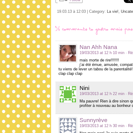
Follow
19.03.13 à 12:03 | Category:
La vie!,
Uncate
56 comments to Gastro mais pas
Nan Ahh Nana
19/03/2013 at 12 h 10 min
· R
mais morte de rire!!!!!!!
j’ai été émue, amusée, compatis
tu viens de lever un tabou de la parentalité!
clap clap clap
Nini
19/03/2013 at 12 h 22 min
· R
Ma pauvre! Rien à dire sinon q
profiter à nouveau au bonheur 
Sunnyrève
19/03/2013 at 12 h 30 min
· R