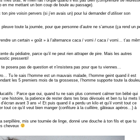
 mes bras, le mien fait l’orque quand il est pas bien (comprendre se redress
up en me mettant un bon coup de boule au passage).
 ton pire voisin pervers (si j’en avais un) pour lui demander d’utiliser son
’il pleuve toute la journée, pour que personne d’autre ne s’amuse (ça rend un p
prendre un certain « goût » à l’alternance caca / vomi / caca / vomi… t’as mê
tente du pédiatre, parce qu’il ne peut rien attraper de pire. Mais les autres
ostic pressenti!
e te posera pas de question et n’insistera pas pour que tu viennes…
ro… Tu le sais l’homme est un mauvais malade, l’homme geint quand il est
ndant les 5 premiers mois de ta grossesse, l’homme supporte toute la douleu
 éducatifs : Parce que oui, quand tu ne sais plus comment calmer ton bébé qui
r une histoire, la patience de rester dans tes bras dévoués et ben tu lui mets 
d’écran avant 3 ans »! Et puis quand il a perdu un kilo et qu’il vomit tout ce
oter tout ce qu’il veut bien manger (confiture à la cuillère, gâteaux apéros…) à
a serpillère, mis une tournée de linge, donné une douche à ton fils et que tu
tes cheveux