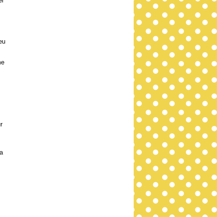
er
eu
me
r
la