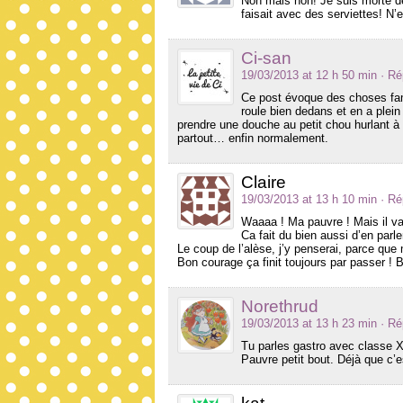
Non mais non! Je suis morte d
faisait avec des serviettes! N’
Ci-san
19/03/2013 at 12 h 50 min
· R
Ce post évoque des choses famil
roule bien dedans et en a plein p
prendre une douche au petit chou hurlant 
partout… enfin normalement.
Claire
19/03/2013 at 13 h 10 min
· R
Waaaa ! Ma pauvre ! Mais il va
Ca fait du bien aussi d’en parle
Le coup de l’alèse, j’y penserai, parce que 
Bon courage ça finit toujours par passer ! 
Norethrud
19/03/2013 at 13 h 23 min
· R
Tu parles gastro avec classe 
Pauvre petit bout. Déjà que c’e