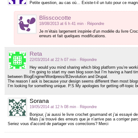
Petite question, au cas où… Existe-t-il un tuto pour ce magn
Blisscocotte
18/08/2013 at 6 h 41 min
· Répondre
Je m’étais largement inspirée d’un modèle du livre Cro
erreurs et fait quelques modifications.
Reta
22/03/2014 at 22 h 07 min
· Répondre
Hey would you mind sharing which blog platform you’re work
I’m going to start my own blog soon but I’m having a hard t
between BlogEngine/Wordpress/B2evolution and Drupal.
The reason I ask is because your design seems different then most blog
I’m looking for something unique. P.S My apologies for getting off-topic b
Sorana
19/05/2014 at 12 h 08 min
· Répondre
Bonjour, j’ai aussi le livre crochet gourmand et j’ai essayé de
Mais j’ai trouvé des erreurs que je n’arrive pas a corriger pa
Seriez vous d’accord de partager vos corrections? Merci