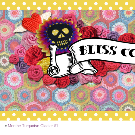
«
Menthe Turquoise Glacier #1