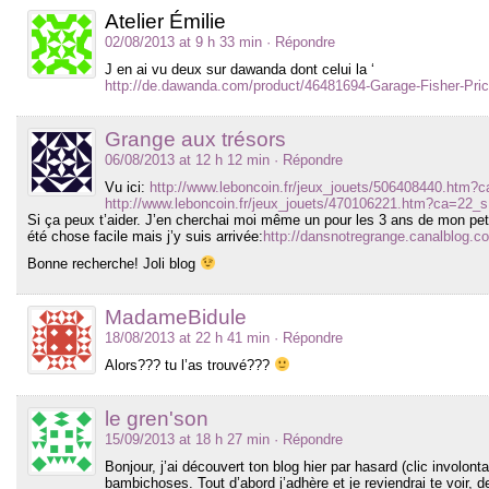
Atelier Émilie
02/08/2013 at 9 h 33 min
· Répondre
J en ai vu deux sur dawanda dont celui la ‘
http://de.dawanda.com/product/46481694-Garage-Fisher-Pri
Grange aux trésors
06/08/2013 at 12 h 12 min
· Répondre
Vu ici:
http://www.leboncoin.fr/jeux_jouets/506408440.htm?
http://www.leboncoin.fr/jeux_jouets/470106221.htm?ca=22_s
Si ça peux t’aider. J’en cherchai moi même un pour les 3 ans de mon petit
été chose facile mais j’y suis arrivée:
http://dansnotregrange.canalblog.
Bonne recherche! Joli blog
MadameBidule
18/08/2013 at 22 h 41 min
· Répondre
Alors??? tu l’as trouvé???
le gren'son
15/09/2013 at 18 h 27 min
· Répondre
Bonjour, j’ai découvert ton blog hier par hasard (clic involonta
bambichoses. Tout d’abord j’adhère et je reviendrai te voir, 