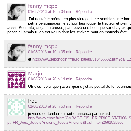
fanny mcpb
01/08/2013 at 10 h 04 min
· Répondre
J’ai trouvé le même, en plus vintage il me semble sur le bon c
petits personnages, le school bus rouge, le tracteur et plein 
aussi. Pour info, si ça t’intéresse, j’ai trouvé une boutique sur ebay us 
poser, si jamais tu en trouve un dont les stickers sont en mauvais état…
fanny mcpb
01/08/2013 at 10 h 05 min
· Répondre
et
http://www.leboncoin.fr/jeux_jouets/513466632.htm?ca=1
Marjo
01/08/2013 at 20 h 14 min
· Répondre
Oh c’est celui que j’avais quand j’étais petite! Je le reconnais
fred
01/08/2013 at 20 h 50 min
· Répondre
je viens de tomber sur cette annonce par hasard…
http://www.ebay.fr/itm/GARAGE-FISHER-PRICE-STATION
pt=FR_Jeux_JouetsAnciens_JouetsAnciens&hash=item258103b5ed