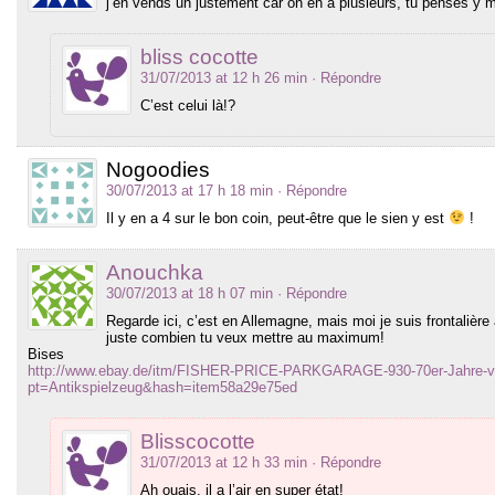
j’en vends un justement car on en a plusieurs, tu penses y 
bliss cocotte
31/07/2013 at 12 h 26 min
· Répondre
C’est celui là!?
Nogoodies
30/07/2013 at 17 h 18 min
· Répondre
Il y en a 4 sur le bon coin, peut-être que le sien y est
!
Anouchka
30/07/2013 at 18 h 07 min
· Répondre
Regarde ici, c’est en Allemagne, mais moi je suis frontalière
juste combien tu veux mettre au maximum!
Bises
http://www.ebay.de/itm/FISHER-PRICE-PARKGARAGE-930-70er-Jahre-v
pt=Antikspielzeug&hash=item58a29e75ed
Blisscocotte
31/07/2013 at 12 h 33 min
· Répondre
Ah ouais, il a l’air en super état!