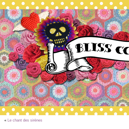
«
Le chant des sirènes