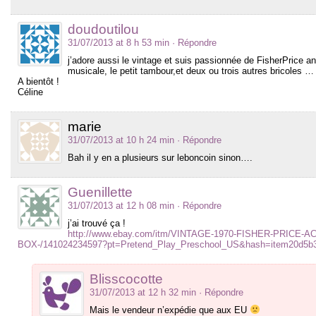
doudoutilou
31/07/2013 at 8 h 53 min
· Répondre
j’adore aussi le vintage et suis passionnée de FisherPrice an
musicale, le petit tambour,et deux ou trois autres bricoles … 
A bientôt !
Céline
marie
31/07/2013 at 10 h 24 min
· Répondre
Bah il y en a plusieurs sur leboncoin sinon….
Guenillette
31/07/2013 at 12 h 08 min
· Répondre
j’ai trouvé ça !
http://www.ebay.com/itm/VINTAGE-1970-FISHER-PRICE-
BOX-/141024234597?pt=Pretend_Play_Preschool_US&hash=item20d5b
Blisscocotte
31/07/2013 at 12 h 32 min
· Répondre
Mais le vendeur n’expédie que aux EU