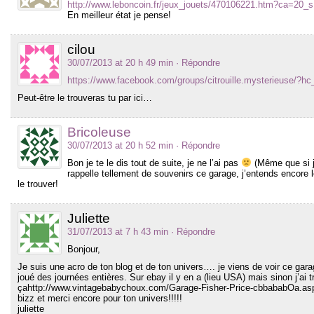
http://www.leboncoin.fr/jeux_jouets/470106221.htm?ca=20_s
En meilleur état je pense!
cilou
30/07/2013 at 20 h 49 min
· Répondre
https://www.facebook.com/groups/citrouille.mysterieuse/?hc
Peut-être le trouveras tu par ici…
Bricoleuse
30/07/2013 at 20 h 52 min
· Répondre
Bon je te le dis tout de suite, je ne l’ai pas
(Même que si je
rappelle tellement de souvenirs ce garage, j’entends encore 
le trouver!
Juliette
31/07/2013 at 7 h 43 min
· Répondre
Bonjour,
Je suis une acro de ton blog et de ton univers…. je viens de voir ce garage
joué des journées entières. Sur ebay il y en a (lieu USA) mais sinon j’ai 
çahttp://www.vintagebabychoux.com/Garage-Fisher-Price-cbbababOa.as
bizz et merci encore pour ton univers!!!!!
juliette