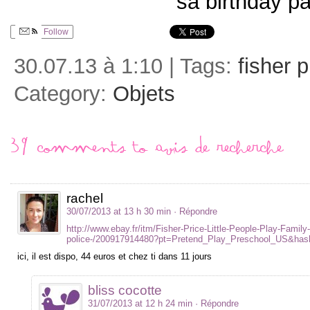
sa birthday pa
Follow
30.07.13 à 1:10 | Tags:
fisher p
Category:
Objets
39 comments to Avis de recherche
rachel
30/07/2013 at 13 h 30 min
· Répondre
http://www.ebay.fr/itm/Fisher-Price-Little-People-Play-Famil
police-/200917914480?pt=Pretend_Play_Preschool_US&ha
ici, il est dispo, 44 euros et chez ti dans 11 jours
bliss cocotte
31/07/2013 at 12 h 24 min
· Répondre