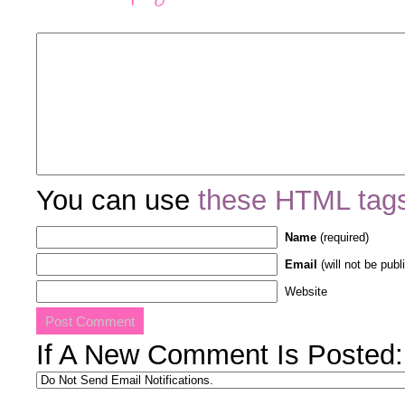
You can use
these HTML tag
Name
(required)
Email
(will not be publ
Website
If A New Comment Is Posted: