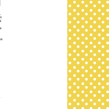
,
on
i
e
ux