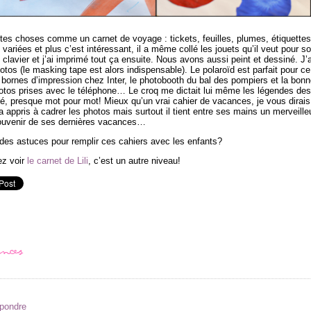
tites choses comme un carnet de voyage : tickets, feuilles, plumes, étiquettes
iées et plus c’est intéressant, il a même collé les jouets qu’il veut pour s
 clavier et j’ai imprimé tout ça ensuite. Nous avons aussi peint et dessiné. J’a
tos (le masking tape est alors indispensable). Le polaroïd est parfait pour ce
bornes d’impression chez Inter, le photobooth du bal des pompiers et la bonn
hotos prises avec le téléphone… Le croq me dictait lui même les légendes des
té, presque mot pour mot! Mieux qu’un vrai cahier de vacances, je vous dirais
a appris à cadrer les photos mais surtout il tient entre ses mains un merveille
ouvenir de ses dernières vacances…
es astuces pour remplir ces cahiers avec les enfants?
ez voir
le carnet de Lili
, c’est un autre niveau!
ances
épondre