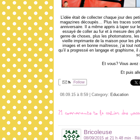
L’idée était de collecter chaque jour des pe
magazines découpés… Plus les traces sont var
anniversaire. Il a même appris à taper sur le
essayé de coller au fur et à mesure des pho
genre de choses, plus les photomatons, les 
vieille imprimante de la maison pour les p
images et en bonne maîtresse, j’ai tout no
qu’il a progressé en langage et graphisme, il 
s
Et vous? Vous avez d
Et puis all
Follow
08.09.15 à 8:59 | Category:
Education
21 comments to Le cahier des vac
Bricoleuse
08/09/2015 at 21 h 48 min
· R