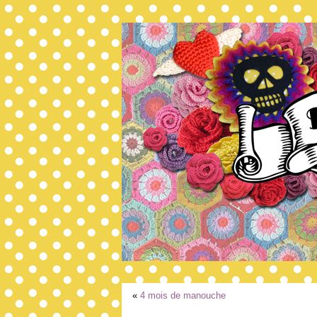
«
4 mois de manouche