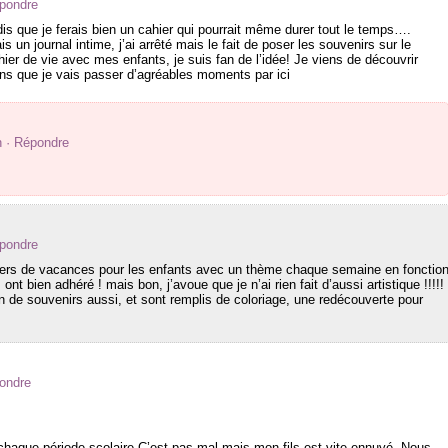
épondre
s que je ferais bien un cahier qui pourrait même durer tout le temps….
is un journal intime, j’ai arrêté mais le fait de poser les souvenirs sur le
er de vie avec mes enfants, je suis fan de l’idée! Je viens de découvrir
ens que je vais passer d’agréables moments par ici
n
· Répondre
épondre
hiers de vacances pour les enfants avec un thème chaque semaine en fonctio
ont bien adhéré ! mais bon, j’avoue que je n’ai rien fait d’aussi artistique !!!!!
 de souvenirs aussi, et sont remplis de coloriage, une redécouverte pour
ondre
chaque période scolaire.C’est pas mal mais mon fils est vite ennuyé. Nous