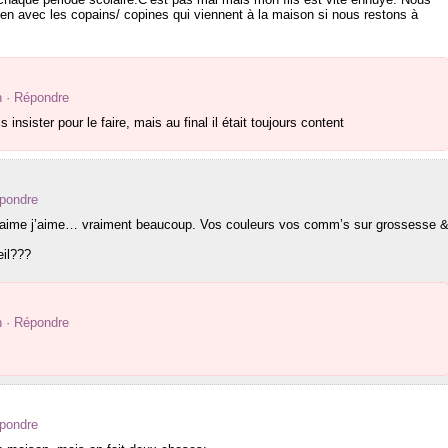
n avec les copains/ copines qui viennent à la maison si nous restons à
n
· Répondre
ois insister pour le faire, mais au final il était toujours content
épondre
j’aime j’aime… vraiment beaucoup. Vos couleurs vos comm’s sur grossesse 
eil???
n
· Répondre
épondre