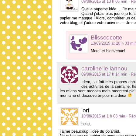
09/09/2015 at 13 h 06 min
· R
Quelle superbe idée…. Je me di
Quand j’étais plus jeune je tena
papier me manque ! Alors, compléter un cahi
votre blog, et j’adore votre univers…. Je s
Blisscocotte
13/09/2015 at 20 h 33 mi
Merci et bienvenue!
caroline le lannou
09/09/2015 at 17 h 14 min
· R
Idem, j’ai fait mes propres ca
des activités de la semaine. Ils 
les miens sont moches mais racontent plein
mon ainé et découverte pour ma deuz
lori
10/09/2015 at 1 h 03 min
· Rép
hello,
j’aime beaucoup l’idee du polaroid.
Nous faisons un cahier de vacances entre 