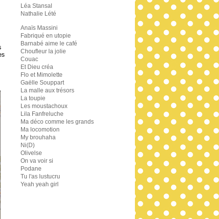
Léa Stansal
Nathalie Lété
Anaïs Massini
Fabriqué en utopie
Barnabé aime le café
s
Choufleur la jolie
es
Couac
Et Dieu créa
Flo et Mimolette
Gaëlle Souppart
La malle aux trésors
La toupie
Les moustachoux
Lila Fanfreluche
Ma déco comme les grands
Ma locomotion
My brouhaha
Ni(D)
Olivelse
On va voir si
Podane
Tu l'as lustucru
Yeah yeah girl