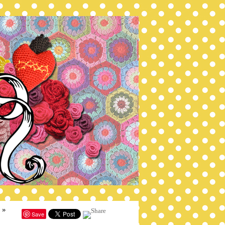
»
Save