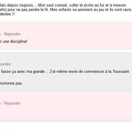
ais depuis toujours… Mon seul conseil, coller et écrire au fur et à mesure
efs) pour ne pas perdre le fil. Mes enfants se prennent au jeu et ils sont ravis
dentes !!
n
· Répondre
t une discipline!
pondre
 je fasse ça avec ma grande… J’ai même envie de commencer à la Toussaint
onctionne pas.
n
· Répondre