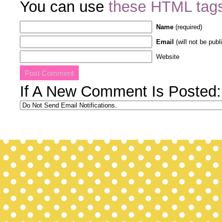
You can use
these HTML tag
Name
(required)
Email
(will not be publ
Website
If A New Comment Is Posted: