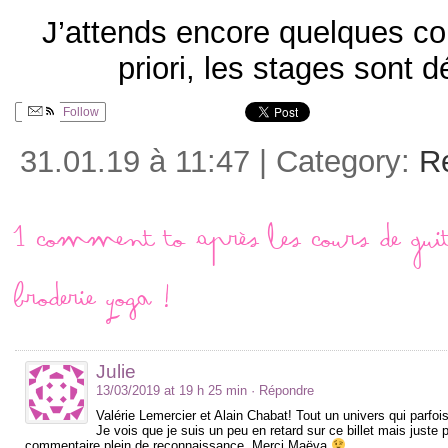
J’attends encore quelques co
priori, les stages sont d
Follow
31.01.19 à 11:47 | Category:
R
1 comment to Après les cours de Guita
Broderie Yoga !
Julie
13/03/2019 at 19 h 25 min
· Répondre
Valérie Lemercier et Alain Chabat! Tout un univers qui parf
Je vois que je suis un peu en retard sur ce billet mais juste p
commentaire plein de reconnaissance. Merci Maëva