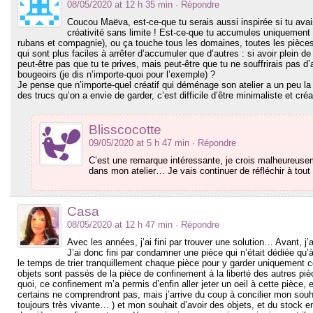
08/05/2020 at 12 h 35 min
· Répondre
Coucou Maëva, est-ce-que tu serais aussi inspirée si tu ava
créativité sans limite ! Est-ce-que tu accumules uniquement d
rubans et compagnie), ou ça touche tous les domaines, toutes les pièces
qui sont plus faciles à arrêter d’accumuler que d’autres : si avoir plein de 
peut-être pas que tu te prives, mais peut-être que tu ne souffrirais pas d’
bougeoirs (je dis n’importe-quoi pour l’exemple) ?
Je pense que n’importe-quel créatif qui déménage son atelier a un peu la
des trucs qu’on a envie de garder, c’est difficile d’être minimaliste et créa
Blisscocotte
09/05/2020 at 5 h 47 min
· Répondre
C’est une remarque intéressante, je crois malheureuse
dans mon atelier… Je vais continuer de réfléchir à tout 
Casa
08/05/2020 at 12 h 47 min
· Répondre
Avec les années, j’ai fini par trouver une solution… Avant, j
J’ai donc fini par condamner une pièce qui n’était dédiée q
le temps de trier tranquillement chaque pièce pour y garder uniquement ce
objets sont passés de la pièce de confinement à la liberté des autres pièc
quoi, ce confinement m’a permis d’enfin aller jeter un oeil à cette pièce, et
certains ne comprendront pas, mais j’arrive du coup à concilier mon sou
toujours très vivante… ) et mon souhait d’avoir des objets, et du stock en