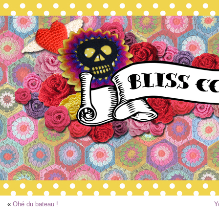
«
Ohé du bateau !
Y