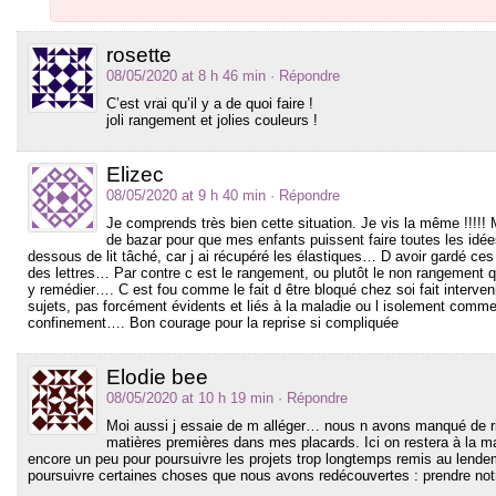
rosette
08/05/2020 at 8 h 46 min
· Répondre
C’est vrai qu’il y a de quoi faire !
joli rangement et jolies couleurs !
Elizec
08/05/2020 at 9 h 40 min
· Répondre
Je comprends très bien cette situation. Je vis la même !!!!! 
de bazar pour que mes enfants puissent faire toutes les idées
dessous de lit tâché, car j ai récupéré les élastiques… D avoir gardé c
des lettres… Par contre c est le rangement, ou plutôt le non rangement 
y remédier…. C est fou comme le fait d être bloqué chez soi fait interv
sujets, pas forcément évidents et liés à la maladie ou l isolement comme
confinement…. Bon courage pour la reprise si compliquée
Elodie bee
08/05/2020 at 10 h 19 min
· Répondre
Moi aussi j essaie de m alléger… nous n avons manqué de rien
matières premières dans mes placards. Ici on restera à la m
encore un peu pour poursuivre les projets trop longtemps remis au lend
poursuivre certaines choses que nous avons redécouvertes : prendre n