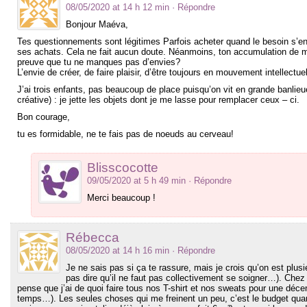
08/05/2020 at 14 h 12 min
· Répondre
Bonjour Maéva,
Tes questionnements sont légitimes Parfois acheter quand le besoin s’en
ses achats. Cela ne fait aucun doute. Néanmoins, ton accumulation de ma
preuve que tu ne manques pas d’envies?
L’envie de créer, de faire plaisir, d’être toujours en mouvement intellect
J’ai trois enfants, pas beaucoup de place puisqu’on vit en grande banlie
créative) : je jette les objets dont je me lasse pour remplacer ceux – ci.
Bon courage,
tu es formidable, ne te fais pas de noeuds au cerveau!
Blisscocotte
09/05/2020 at 5 h 49 min
· Répondre
Merci beaucoup !
Rébecca
08/05/2020 at 14 h 16 min
· Répondre
Je ne sais pas si ça te rassure, mais je crois qu’on est plu
pas dire qu’il ne faut pas collectivement se soigner…). Chez m
pense que j’ai de quoi faire tous nos T-shirt et nos sweats pour une décen
temps…). Les seules choses qui me freinent un peu, c’est le budget quand