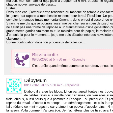
maison, mon coin atelier déjà plein à craquer fait 6 m²), et aussi le rega
chaque nouvel arrivage de tissu…
Pistes :
Dans mon cas, j’attribue cette tendance au manque de temps à consacrer
les jours, par rapport à mon besoin ressenti pour être à l’équilibre. Un 
combler le manque (mais momentanément… donc on est d’accord, ce n’es
Sinon, je me dis que je pourrais aussi me pencher sur un peu de psychog
ne serait pas une forme de réponse à un traumatisme d’une génération pré
grand-mères gardait vraiment tout, le moindre bout de papier, le moindre
J’en suis là pour le moment… (et je me suis désabonnée des newsletters 
clairement !)
Bonne continuation dans ton processus de réflexion…
Blisscocotte
09/05/2020 at 5 h 50 min
· Répondre
C’est drôle quand même comme on se retrouve nous les 
DébyMum
08/05/2020 at 15 h 30 min
· Répondre
D’abord il y a eu les blogs. Et on partageait toutes nos trou
de petites têtes à la vanille pour certaines, ou bien elles ét
trois loulous, aussi hauts que 3 pommes à l’époque…ou presque?! Et j’éta
reprise du travail, d’abord à mi-temps…un déménagement…et puis la repris
fallu réduire ce mini magasin, car vraiment on pouvait l’appeler ainsi. Ni
la raison. Voilà comment j’ai procédé. Je n’achèterai plus de tissu avant d