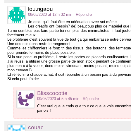
lou.rigaou
08/05/2020 at 12 h 32 min
· Répondre
Je crois qu’il faut être en adéquation avec soi-même.
Les créatifs ont (besoin? de) beaucoup plus de matériel que
Tu ne sembles pas faire partie toi non plus des minimalistes, il faut jus
forcément mieux.
Le problème c’est souvent la vue de tout ça qui embarrasse notre cerveau, 
Une des solutions reste le rangement.
Comme les chiffonniers le font: tri des tissus, des boutons, des fermeture
pour prendre le moins de place possible.
Si la vue pose un problème, il reste les portes de placards coulissante
J’ai réussi à utiliser une grosse partie de mon stock pendant ce confinem
plus rien « à la vue »; donc moins stressant, moins pesant, moins culpa
mon cerveau!)
Et réfléchir à chaque achat, il doit répondre à un besoin pas à du prévisio
Si cela peut t’aider…
Blisscocotte
09/05/2020 at 5 h 45 min
· Répondre
C’est vrai que je crois que tout ce que je vois encombre
parfois !
couac