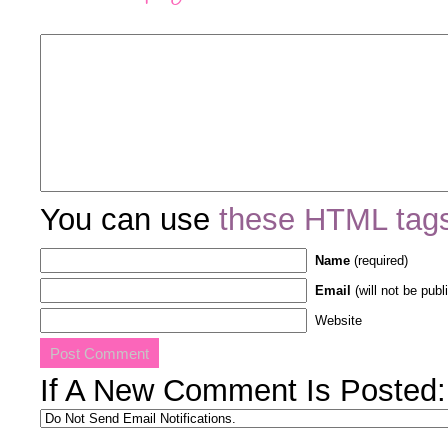
You can use
these HTML tag
Name
(required)
Email
(will not be publ
Website
If A New Comment Is Posted: