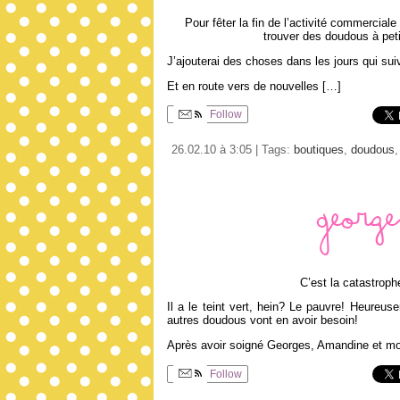
Pour fêter la fin de l’activité commercia
trouver des doudous à peti
J’ajouterai des choses dans les jours qui suiv
Et en route vers de nouvelles […]
Follow
26.02.10 à 3:05 | Tags:
boutiques
,
doudous
Georg
C’est la catastroph
Il a le teint vert, hein? Le pauvre! Heureu
autres doudous vont en avoir besoin!
Après avoir soigné Georges, Amandine et moi
Follow