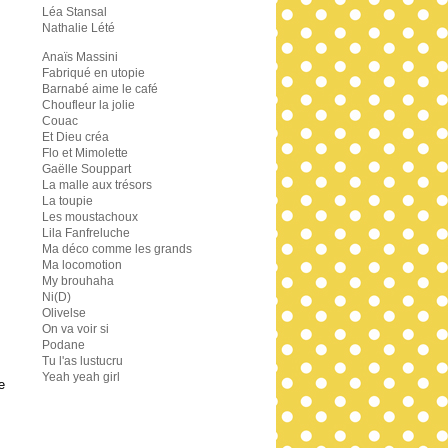
Léa Stansal
Nathalie Lété
Anaïs Massini
Fabriqué en utopie
Barnabé aime le café
Choufleur la jolie
Couac
Et Dieu créa
Flo et Mimolette
Gaëlle Souppart
La malle aux trésors
La toupie
Les moustachoux
Lila Fanfreluche
Ma déco comme les grands
Ma locomotion
My brouhaha
Ni(D)
Olivelse
On va voir si
Podane
Tu l'as lustucru
Yeah yeah girl
e