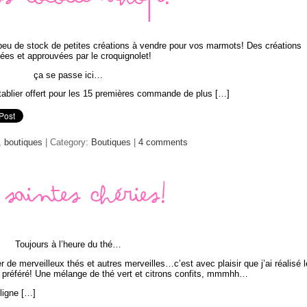
ss Cocotte Shop!
 peu de stock de petites créations à vendre pour vos marmots! Des créations
tées et approuvées par le croquignolet!
ça se passe ici…
tablier offert pour les 15 premières commande de plus […]
,
boutiques
| Category:
Boutiques
|
4 comments
 saintes chéries!
Toujours à l’heure du thé…
 de merveilleux thés et autres merveilles…c’est avec plaisir que j’ai réalisé l
n préféré! Une mélange de thé vert et citrons confits, mmmhh…
 ligne […]