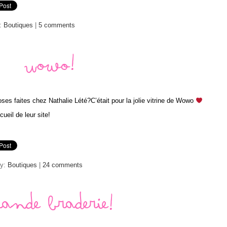
y:
Boutiques
|
5 comments
Wowo!
es faites chez Nathalie Lété?C’était pour la jolie vitrine de Wowo
ueil de leur site!
ry:
Boutiques
|
24 comments
rande braderie!