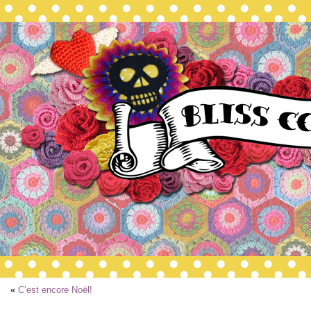
«
C’est encore Noël!