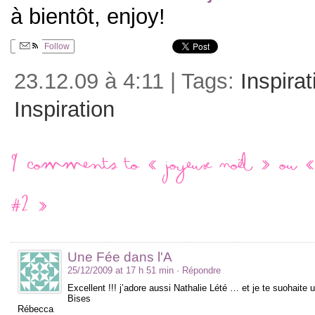
à bientôt, enjoy!
Follow
23.12.09 à 4:11 | Tags:
Inspirat
Inspiration
9 comments to « Joyeux Noël » ou « I
#2 »
Une Fée dans l'A
25/12/2009 at 17 h 51 min
· Répondre
Excellent !!! j’adore aussi Nathalie Lété … et je te suohaite 
Bises
Rébecca