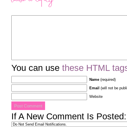
Leave a Reply
You can use
these HTML tag
Name
(required)
Email
(will not be publ
Website
If A New Comment Is Posted: