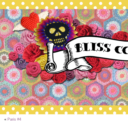
«
Paris #4