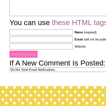
You can use
these HTML tag
Name
(required)
Email
(will not be publ
Website
If A New Comment Is Posted: