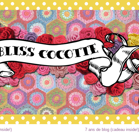
nside!)
7 ans de blog (cadeau inside!)