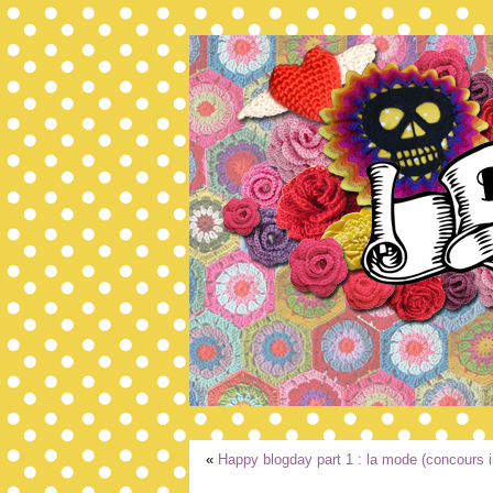
«
Happy blogday part 1 : la mode (concours i