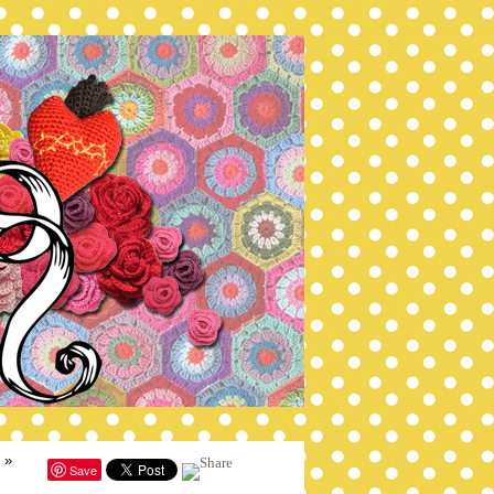
»
Save