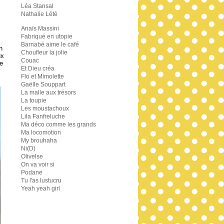
Léa Stansal
Nathalie Lété
Anaïs Massini
Fabriqué en utopie
Barnabé aime le café
n
Choufleur la jolie
ux
Couac
e
Et Dieu créa
Flo et Mimolette
Gaëlle Souppart
La malle aux trésors
La toupie
Les moustachoux
Lila Fanfreluche
Ma déco comme les grands
Ma locomotion
My brouhaha
Ni(D)
Olivelse
On va voir si
Podane
Tu l'as lustucru
Yeah yeah girl