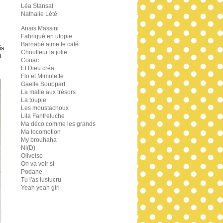
Léa Stansal
Nathalie Lété
Anaïs Massini
Fabriqué en utopie
Barnabé aime le café
is
Choufleur la jolie
u
Couac
Et Dieu créa
Flo et Mimolette
Gaëlle Souppart
La malle aux trésors
La toupie
Les moustachoux
Lila Fanfreluche
Ma déco comme les grands
Ma locomotion
My brouhaha
Ni(D)
Olivelse
On va voir si
Podane
Tu l'as lustucru
Yeah yeah girl