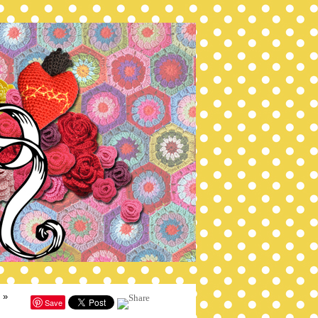
»
Save