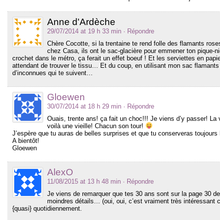
Anne d'Ardèche
29/07/2014 at 19 h 33 min
· Répondre
Chère Cocotte, si la trentaine te rend folle des flamants rose
chez Casa, ils ont le sac-glacière pour emmener ton pique-niq
crochet dans le métro, ça ferait un effet boeuf ! Et les serviettes en papi
attendant de trouver le tissu… Et du coup, en utilisant mon sac flamants 
d’inconnues qui te suivent…
Gloewen
30/07/2014 at 18 h 29 min
· Répondre
Ouais, trente ans! ça fait un choc!!! Je viens d’y passer! La 
voilà une vieille! Chacun son tour!
J’espère que tu auras de belles surprises et que tu conserveras toujours la pe
A bientôt!
Gloewen
AlexO
11/08/2015 at 13 h 48 min
· Répondre
Je viens de remarquer que tes 30 ans sont sur la page 30 d
moindres détails… (oui, oui, c’est vraiment très intéressan
{quasi} quotidiennement.