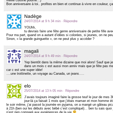
vieille cuisine pourrie…)
Bon anniversaire à toi.. profites en bien et continue à vivre en couleur, ça
Nadège
24/07/2014 at 9 h 34 min
· Répondre
YOUhh,
tu devrais faire une fête genre anniversaire de petite fille a
Pour ma part, quand on a autant d’idées si colorées, si jeunes, on ne peut
Sinon, « la grande guinguette », on ne peut plus y accéder ?
magali
24/07/2014 at 9 h 49 min
· Répondre
Yep bientôt dans la même dizaine que moi alors! Sauf que je
dans un mois c est aussi mon anniv mais que je fête pas mes 
car c est une super idée!
….une trottinette, un voyage au Canada, un jeans…..
elo
25/07/2014 at 13 h 05 min
· Répondre
J’avais toujours imaginé faire la grosse teuf le jour de mes 
jour-là ça faisait 1 mois que j’étais maman et mon homme était
le soir même, j’ai passé la journée en pyjama, on a mangé un gâteau pic
à 21h (ben oui les débuts avec bébé c’est compliqué)… ben tu sais quoi 
n’est rien comparé aux expériences de la vie