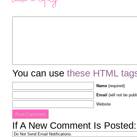
Leave a Reply
You can use
these HTML tag
Name
(required)
Email
(will not be publ
Website
If A New Comment Is Posted: