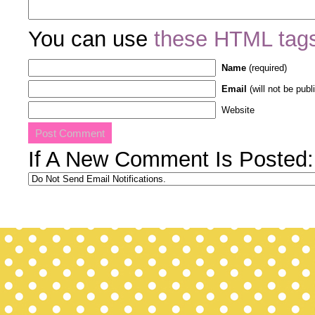
You can use
these HTML tag
Name
(required)
Email
(will not be publ
Website
If A New Comment Is Posted: