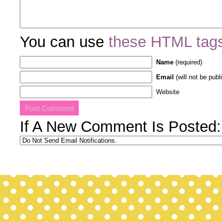
You can use
these HTML tag
Name
(required)
Email
(will not be publ
Website
If A New Comment Is Posted: