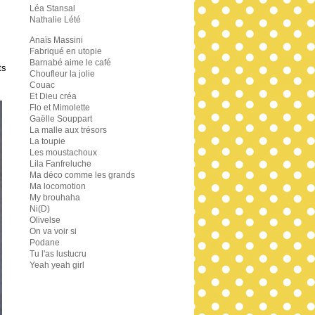
Léa Stansal
Nathalie Lété
Anaïs Massini
Fabriqué en utopie
Barnabé aime le café
ts
Choufleur la jolie
Couac
Et Dieu créa
Flo et Mimolette
Gaëlle Souppart
La malle aux trésors
La toupie
Les moustachoux
Lila Fanfreluche
Ma déco comme les grands
Ma locomotion
My brouhaha
Ni(D)
Olivelse
On va voir si
Podane
Tu l'as lustucru
Yeah yeah girl