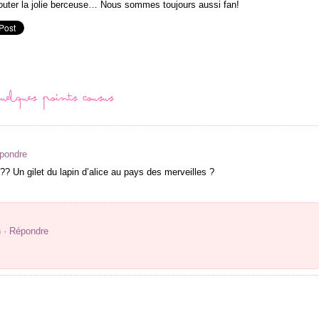
couter la jolie berceuse… Nous sommes toujours aussi fan!
uelques points cousus
épondre
 ?? Un gilet du lapin d’alice au pays des merveilles ?
n
· Répondre