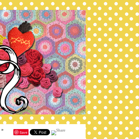
»
Save