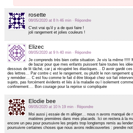
rosette
08/05/2020 at 8 h 46 min
· Répondre
C’est vrai qu’il y a de quoi faire !
joli rangement et jolies couleurs !
Elizec
08/05/2020 at 9 h 40 min
· Répondre
Je comprends très bien cette situation. Je vis la même !!!!! 
de bazar pour que mes enfants puissent faire toutes les idées
dessous de lit tâché, car j ai récupéré les élastiques… D avoir gardé c
des lettres… Par contre c est le rangement, ou plutôt le non rangement 
y remédier…. C est fou comme le fait d être bloqué chez soi fait interv
sujets, pas forcément évidents et liés à la maladie ou l isolement comme
confinement…. Bon courage pour la reprise si compliquée
Elodie bee
08/05/2020 at 10 h 19 min
· Répondre
Moi aussi j essaie de m alléger… nous n avons manqué de rien
matières premières dans mes placards. Ici on restera à la m
encore un peu pour poursuivre les projets trop longtemps remis au lend
poursuivre certaines choses que nous avons redécouvertes : prendre n