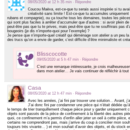
08/05/2020 at 12 h 35 min
· Répondre
Coucou Maëva, est-ce-que tu serais aussi inspirée si tu ava
créativité sans limite ! Est-ce-que tu accumules uniquement d
rubans et compagnie), ou ça touche tous les domaines, toutes les pièces
qui sont plus faciles à arrêter d’accumuler que d’autres : si avoir plein de 
peut-être pas que tu te prives, mais peut-être que tu ne souffrirais pas d’
bougeoirs (je dis n’importe-quoi pour l’exemple) ?
Je pense que n’importe-quel créatif qui déménage son atelier a un peu la
des trucs qu’on a envie de garder, c’est difficile d’être minimaliste et créa
Blisscocotte
09/05/2020 at 5 h 47 min
· Répondre
C’est une remarque intéressante, je crois malheureuse
dans mon atelier… Je vais continuer de réfléchir à tout 
Casa
08/05/2020 at 12 h 47 min
· Répondre
Avec les années, j’ai fini par trouver une solution… Avant, j
J’ai donc fini par condamner une pièce qui n’était dédiée q
le temps de trier tranquillement chaque pièce pour y garder uniquement ce
objets sont passés de la pièce de confinement à la liberté des autres pièc
quoi, ce confinement m’a permis d’enfin aller jeter un oeil à cette pièce, et
certains ne comprendront pas, mais j’arrive du coup à concilier mon sou
toujours très vivante… ) et mon souhait d’avoir des objets, et du stock en