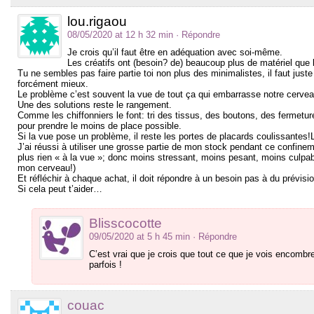
lou.rigaou
08/05/2020 at 12 h 32 min
· Répondre
Je crois qu’il faut être en adéquation avec soi-même.
Les créatifs ont (besoin? de) beaucoup plus de matériel que
Tu ne sembles pas faire partie toi non plus des minimalistes, il faut jus
forcément mieux.
Le problème c’est souvent la vue de tout ça qui embarrasse notre cerveau, 
Une des solutions reste le rangement.
Comme les chiffonniers le font: tri des tissus, des boutons, des fermeture
pour prendre le moins de place possible.
Si la vue pose un problème, il reste les portes de placards coulissante
J’ai réussi à utiliser une grosse partie de mon stock pendant ce confinem
plus rien « à la vue »; donc moins stressant, moins pesant, moins culpa
mon cerveau!)
Et réfléchir à chaque achat, il doit répondre à un besoin pas à du prévisio
Si cela peut t’aider…
Blisscocotte
09/05/2020 at 5 h 45 min
· Répondre
C’est vrai que je crois que tout ce que je vois encombre
parfois !
couac