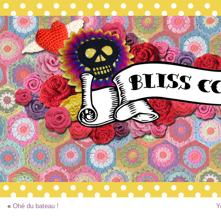
«
Ohé du bateau !
Y