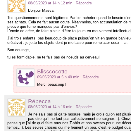
08/05/2020 at 14 h 12 min
· Répondre
Bonjour Maéva,
Tes questionnements sont légitimes Parfois acheter quand le besoin s’en
ses achats. Cela ne fait aucun doute. Néanmoins, ton accumulation de ma
preuve que tu ne manques pas d’envies?
L’envie de créer, de faire plaisir, d’être toujours en mouvement intellect
J’ai trois enfants, pas beaucoup de place puisqu’on vit en grande banlie
créative) : je jette les objets dont je me lasse pour remplacer ceux – ci.
Bon courage,
tu es formidable, ne te fais pas de noeuds au cerveau!
Blisscocotte
09/05/2020 at 5 h 49 min
· Répondre
Merci beaucoup !
Rébecca
08/05/2020 at 14 h 16 min
· Répondre
Je ne sais pas si ça te rassure, mais je crois qu’on est plu
pas dire qu’il ne faut pas collectivement se soigner…). Chez m
pense que j’ai de quoi faire tous nos T-shirt et nos sweats pour une décen
temps…). Les seules choses qui me freinent un peu, c’est le budget quand