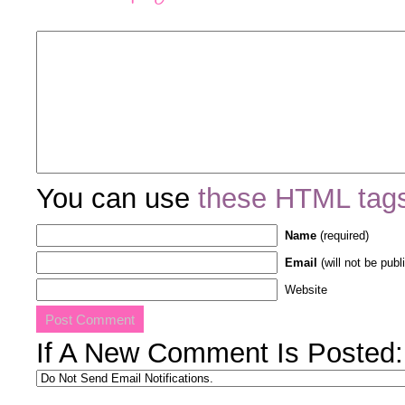
You can use
these HTML tag
Name
(required)
Email
(will not be publ
Website
If A New Comment Is Posted: