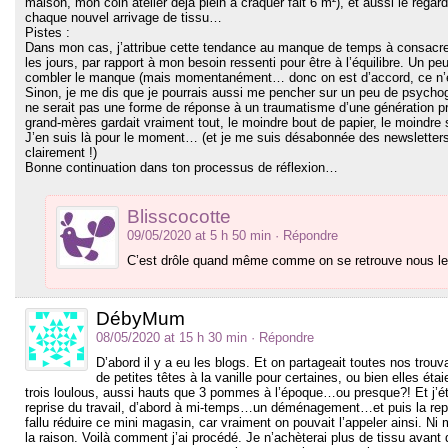
maison, mon coin atelier déjà plein à craquer fait 6 m²), et aussi le rega
chaque nouvel arrivage de tissu…
Pistes :
Dans mon cas, j’attribue cette tendance au manque de temps à consacrer
les jours, par rapport à mon besoin ressenti pour être à l’équilibre. Un 
combler le manque (mais momentanément… donc on est d’accord, ce n’es
Sinon, je me dis que je pourrais aussi me pencher sur un peu de psychog
ne serait pas une forme de réponse à un traumatisme d’une génération pré
grand-mères gardait vraiment tout, le moindre bout de papier, le moindre
J’en suis là pour le moment… (et je me suis désabonnée des newsletters 
clairement !)
Bonne continuation dans ton processus de réflexion…
Blisscocotte
09/05/2020 at 5 h 50 min
· Répondre
C’est drôle quand même comme on se retrouve nous les 
DébyMum
08/05/2020 at 15 h 30 min
· Répondre
D’abord il y a eu les blogs. Et on partageait toutes nos trou
de petites têtes à la vanille pour certaines, ou bien elles ét
trois loulous, aussi hauts que 3 pommes à l’époque…ou presque?! Et j’éta
reprise du travail, d’abord à mi-temps…un déménagement…et puis la repris
fallu réduire ce mini magasin, car vraiment on pouvait l’appeler ainsi. Ni
la raison. Voilà comment j’ai procédé. Je n’achèterai plus de tissu avant d