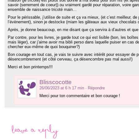
maison (je tricote) est plutôt soit donné à ma soeur pour son fils (et aprè
savoir (serrement de coeur)) ou vraiment gardé pour réparation, voire gard
ensemble de naissance tricoté main…
Pour le périssable, j’utilise de suite et ça va mieux, (et c’est meilleur, d
l’évènement), sinon je destocke (miam les gâteaux aux vieux chocolats 
Après, je donne beaucoup, en me disant que ça servira à d’autres et que ç
Par contre, pour les livres, je garde tout ce qui est lisible (bon, les boî
mais léger), car j’aime avoir ma bibli perso dans laquelle puiser en cas de
chercher eux-même de quoi bouquiner?)
Bon courage en tout cas, je vais te suivre avec intérêt pour essayer de 
désencombrement (et côté cerveau, ça désencombre pas mal aussi!)
Merci et bon printemps!!!
Blisscocotte
26/06/2023 at 6 h 17 min
· Répondre
Merci pour ton commentaire et bon courage !
Leave a Reply