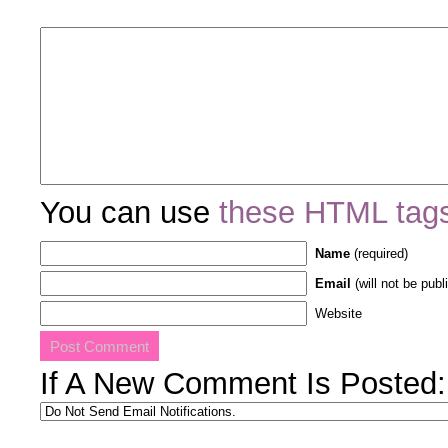
You can use
these HTML tag
Name
(required)
Email
(will not be publ
Website
If A New Comment Is Posted: