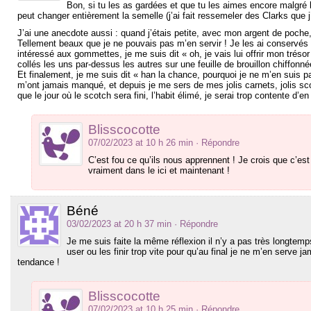
Bon, si tu les as gardées et que tu les aimes encore malgré
peut changer entièrement la semelle (j’ai fait ressemeler des Clarks que 
J’ai une anecdote aussi : quand j’étais petite, avec mon argent de poche,
Tellement beaux que je ne pouvais pas m’en servir ! Je les ai conservé
intéressé aux gommettes, je me suis dit « oh, je vais lui offrir mon tréso
collés les uns par-dessus les autres sur une feuille de brouillon chiffonné
Et finalement, je me suis dit « han la chance, pourquoi je ne m’en suis pa
m’ont jamais manqué, et depuis je me sers de mes jolis carnets, jolis scot
que le jour où le scotch sera fini, l’habit élimé, je serai trop contente d’
Blisscocotte
07/02/2023 at 10 h 26 min
· Répondre
C’est fou ce qu’ils nous apprennent ! Je crois que c’est 
vraiment dans le ici et maintenant !
Béné
03/02/2023 at 20 h 37 min
· Répondre
Je me suis faite la même réflexion il n’y a pas très longtem
user ou les finir trop vite pour qu’au final je ne m’en serve j
tendance !
Blisscocotte
07/02/2023 at 10 h 25 min
· Répondre