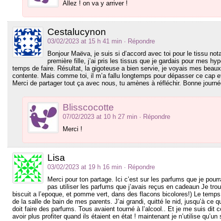
Allez ! on va y arriver !
Cestalucynon
03/02/2023 at 15 h 41 min
· Répondre
Bonjour Maëva, je suis si d’accord avec toi pour le tissu not
première fille, j’ai pris les tissus que je gardais pour mes h
temps de faire. Résultat, la gigoteuse a bien servie, je voyais mes beaux t
contente. Mais comme toi, il m’a fallu longtemps pour dépasser ce cap et c
Merci de partager tout ça avec nous, tu amènes à réfléchir. Bonne journ
Blisscocotte
07/02/2023 at 10 h 27 min
· Répondre
Merci !
Lisa
03/02/2023 at 19 h 16 min
· Répondre
Merci pour ton partage. Ici c’est sur les parfums que je pour
pas utiliser les parfums que j’avais reçus en cadeaun Je trou
biscuit a l’epoque, et pomme vert, dans des flacons bicolores!) Le temps 
de la salle de bain de mes parents. J’ai grandi, quitté le nid, jusqu’à ce
doit faire des parfums. Tous avaient tourné à l’alcool.. Et je me suis d
avoir plus profiter quand ils étaient en état ! maintenant je n’utilise qu’un 