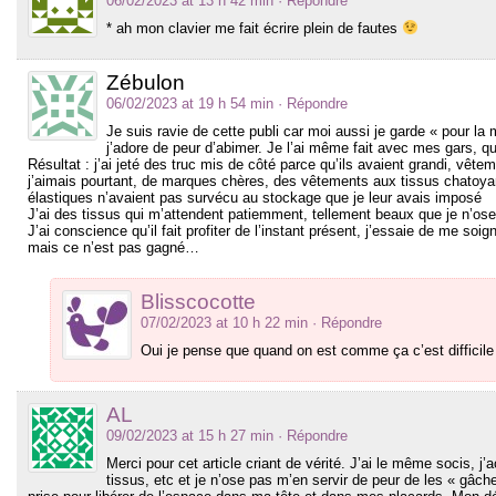
06/02/2023 at 13 h 42 min
· Répondre
* ah mon clavier me fait écrire plein de fautes
Zébulon
06/02/2023 at 19 h 54 min
· Répondre
Je suis ravie de cette publi car moi aussi je garde « pour la
j’adore de peur d’abimer. Je l’ai même fait avec mes gars, qu
Résultat : j’ai jeté des truc mis de côté parce qu’ils avaient grandi, vête
j’aimais pourtant, de marques chères, des vêtements aux tissus chatoya
élastiques n’avaient pas survécu au stockage que je leur avais imposé
J’ai des tissus qui m’attendent patiemment, tellement beaux que je n’
J’ai conscience qu’il fait profiter de l’instant présent, j’essaie de me soi
mais ce n’est pas gagné…
Blisscocotte
07/02/2023 at 10 h 22 min
· Répondre
Oui je pense que quand on est comme ça c’est difficile 
AL
09/02/2023 at 15 h 27 min
· Répondre
Merci pour cet article criant de vérité. J’ai le même socis, j
tissus, etc et je n’ose pas m’en servir de peur de les « gâch