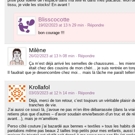
prise pour libérer de l’espace dans ma tête et dans mes placards. Mon d
tissu, je vide les stocks! En avant !
Blisscocotte
19/02/2023 at 13 h 29 min
· Répondre
bon courage !!!
Milène
26/02/2023 at 13 h 08 min
· Répondre
Ça m’est déjà arrivé les semelles de chaussures… les mien
était chez des cousins de mon chéri… je suis rentrée en ton
Il faudrait que je desencombre chez moi… mais là tâche me paraît tellem
Krollafol
03/03/2023 at 12 h 14 min
· Répondre
Déjà, merci de ton retour, c’est toujours un véritable plaisir 
tranches de vie.
J’ai aussi ce souci là, j’avoue ne pas m’en être débarrassée (dans la vraie 
retiens plus que d’autres – d’avoir soudain envie/besoin d’un truc et de r
avant…), mais je m’améliore.
Perso côté couture j’ai bazardé aux bennes « textiles » tous les habits dé
pantalons même pas beaux 2 tailles trop petits pour mes enfants, aussi les