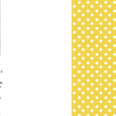
é
il
le
e
e