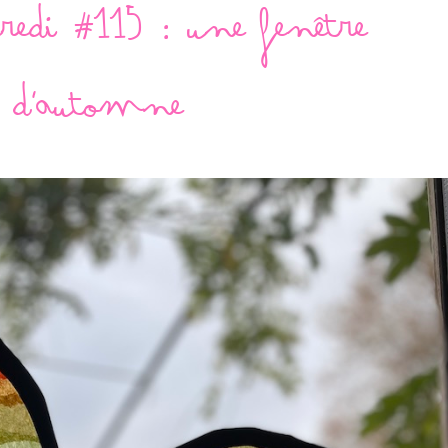
redi #115 : une fenêtre
d'automne