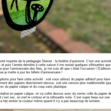
ivité inspirée de la pédagogie Steiner : la fenêtre d’automne. C’est une activit
 et puis l’année dernière à cette saison il me restait quelques silhouettes que
pour l’anniversaire des fées, je me suis dit que c’était l’occasion ! D’ailleurs 
ue je mette à jour les billets d’anniversaire !
ions pour faire cette activité : soit vous utilisez du papier adhésif pour faire 
lement des papiers directement dessus, soit une version plus traditionnelle (qu
avec du papier calque et du coup sans plastique.
t réalisé en papier calque, on va coller dessus avec du vernis colle du papier d
 c’est sec, on met le contour et la silhouette noire. C’est super beau sur une
a fait rentrer la couleur même quand il n’y a pas beaucoup de lumière…