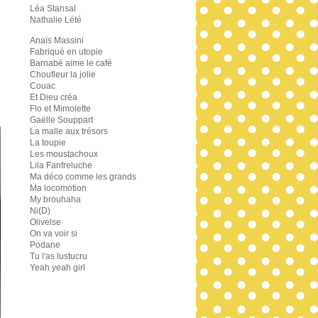
Léa Stansal
Nathalie Lété
Anaïs Massini
Fabriqué en utopie
Barnabé aime le café
Choufleur la jolie
Couac
Et Dieu créa
Flo et Mimolette
Gaëlle Souppart
La malle aux trésors
La toupie
Les moustachoux
Lila Fanfreluche
Ma déco comme les grands
Ma locomotion
My brouhaha
Ni(D)
Olivelse
On va voir si
Podane
Tu l'as lustucru
Yeah yeah girl