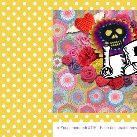
«
Youpi mercredi #116 : Faire des craies rec