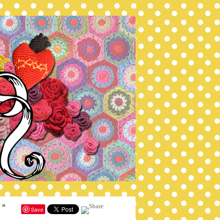
»
Save