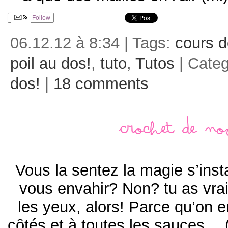
Follow
06.12.12 à 8:34 | Tags:
cours d
poil au dos!
,
tuto
,
Tutos
| Cate
dos!
|
18 comments
Crochet de N
Vous la sentez la magie s’insta
vous envahir? Non? tu as vr
les yeux, alors! Parce qu’on e
côtés et à toutes les sauces… 