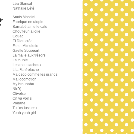
Léa Stansal
Nathalie Lété
Anaïs Massini
je
Fabriqué en utopie
e
Barnabé aime le café
Choufleur la jolie
Couac
Et Dieu créa
Flo et Mimolette
Gaëlle Souppart
La malle aux trésors
La toupie
Les moustachoux
Lila Fanfreluche
Ma déco comme les grands
Ma locomotion
My brouhaha
Ni(D)
Olivelse
On va voir si
Podane
Tu l'as lustucru
Yeah yeah girl