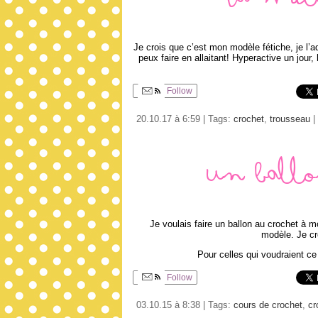
La mult
Je crois que c’est mon modèle fétiche, je l’ad
peux faire en allaitant! Hyperactive un jour
Follow
20.10.17 à 6:59 | Tags:
crochet
,
trousseau
|
Un ballo
Je voulais faire un ballon au crochet à 
modèle. Je cr
Pour celles qui voudraient ce 
Follow
03.10.15 à 8:38 | Tags:
cours de crochet
,
cr