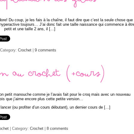
iplication des gilets
ore! Du coup, je les fais à la chaîne, il faut dire que c’est la seule chose que 
, hyperactive toujours… J’ai donc fait une taille naissance qui commence à êtr
petit et une taille 2 ans, il […]
 Category:
Crochet
|
9 comments
n au crochet (+cours)
mon petit manouche comme je l’avais fait pour le croq mais avec un nouveau
ois que j’aime encore plus cette petite version…
lancer (ou profiter d’un cours débutant), un dernier cours de […]
ochet
| Category:
Crochet
|
8 comments