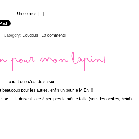
Un de mes […]
l
| Category:
Doudous
|
18 comments
n pour mon lapin!
Il paraît que c’est de saison!
it beaucoup pour les autres, enfin un pour le MIEN!!!
éressé… Ils doivent faire à peu près la même taille (sans les oreilles, hein!).