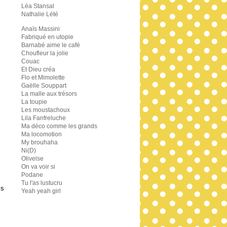
Léa Stansal
Nathalie Lété
Anaïs Massini
Fabriqué en utopie
Barnabé aime le café
Choufleur la jolie
Couac
Et Dieu créa
Flo et Mimolette
Gaëlle Souppart
La malle aux trésors
La toupie
Les moustachoux
Lila Fanfreluche
Ma déco comme les grands
Ma locomotion
My brouhaha
Ni(D)
Olivelse
On va voir si
Podane
Tu l'as lustucru
is
Yeah yeah girl