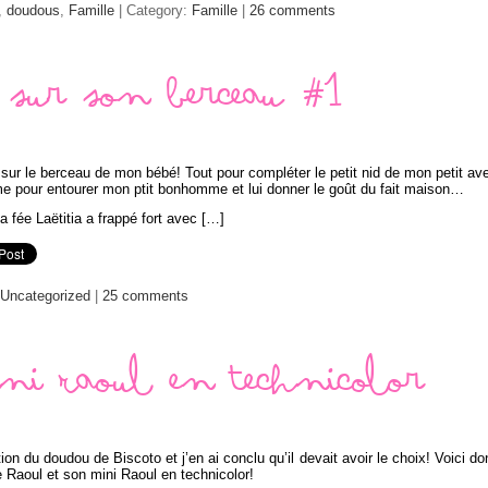
,
doudous
,
Famille
| Category:
Famille
|
26 comments
s sur son berceau #1
ur le berceau de mon bébé! Tout pour compléter le petit nid de mon petit av
ime pour entourer mon ptit bonhomme et lui donner le goût du fait maison…
a fée Laëtitia a frappé fort avec […]
Uncategorized
|
25 comments
ni Raoul en technicolor
n du doudou de Biscoto et j’en ai conclu qu’il devait avoir le choix! Voici do
Le Raoul et son mini Raoul en technicolor!