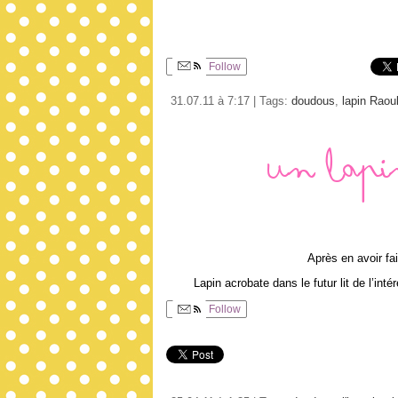
Follow
31.07.11 à 7:17 | Tags:
doudous
,
lapin Raou
Un lapi
Après en avoir fa
Lapin acrobate dans le futur lit de l’int
Follow