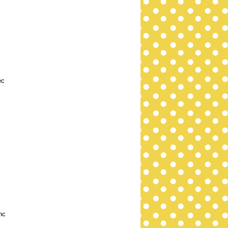
ec
nc