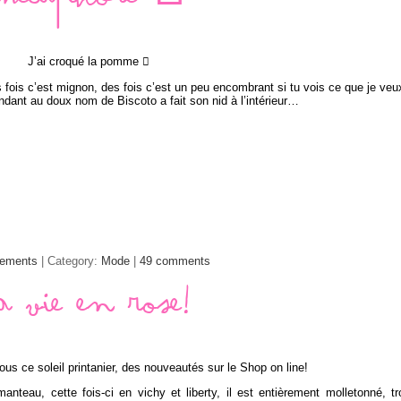
Métaphore 
J’ai croqué la pomme 
fois c’est mignon, des fois c’est un peu encombrant si tu vois ce que je veu
ndant au doux nom de Biscoto a fait son nid à l’intérieur…
tements
| Category:
Mode
|
49 comments
a vie en rose!
sous ce soleil printanier, des nouveautés sur le Shop on line!
teau, cette fois-ci en vichy et liberty, il est entièrement molletonné, tr