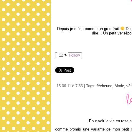
Depuis je mûris comme un gros fruit
Des 
dire… Un petit ver répo
Follow
15.06.11 à 7:33 | Tags:
fécheune
,
Mode
,
vê
L
Pour voir la vie en rose 
comme promis une variante de mon petit man