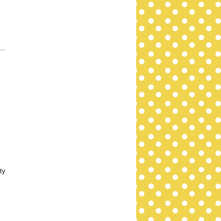
i…
ty