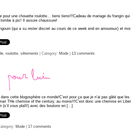
e pour une chouette roulotte… tiens tiens!!!Cadeau de mariage du frangin qui
tombe à pic! Il assure chaussure!
ngouin (qui a su rester discret au cours de ce week end en amoureux) et mo
de
,
roulotte
,
vêtements
| Category:
Mode
|
13 comments
Pour lui…
s dans cette blogosphère ce monde!C’est pour ça que je n’ai pas gâté que les
ari THe chemise of the century, au moins!!!C’est donc une chemise en Liber
n (s’il vous plaît!) avec des boutons en […]
Category:
Mode
|
17 comments