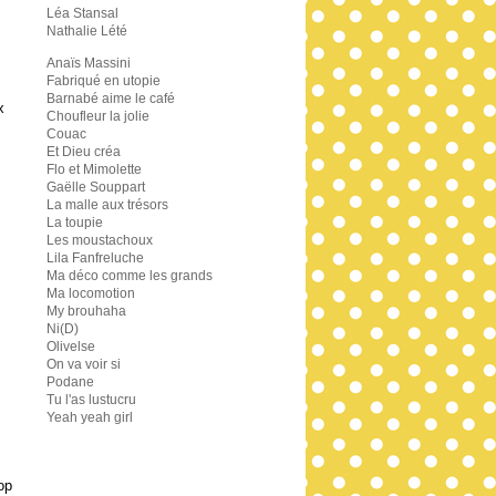
Léa Stansal
Nathalie Lété
Anaïs Massini
Fabriqué en utopie
Barnabé aime le café
x
Choufleur la jolie
Couac
Et Dieu créa
Flo et Mimolette
Gaëlle Souppart
La malle aux trésors
La toupie
Les moustachoux
Lila Fanfreluche
Ma déco comme les grands
Ma locomotion
My brouhaha
Ni(D)
Olivelse
On va voir si
Podane
Tu l'as lustucru
Yeah yeah girl
op