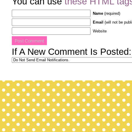
You can use
these HTML tag
Name
(required)
Email
(will not be publ
Website
If A New Comment Is Posted: