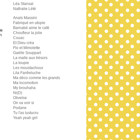
Léa Stansal
Nathalie Lété
Anaïs Massini
Fabriqué en utopie
Barnabé aime le café
de
Choufleur la jolie
n
Couac
Et Dieu créa
Flo et Mimolette
Gaëlle Souppart
La malle aux trésors
La toupie
Les moustachoux
Lila Fanfreluche
Ma déco comme les grands
Ma locomotion
My brouhaha
Ni(D)
Olivelse
On va voir si
Podane
Tu l'as lustucru
Yeah yeah girl