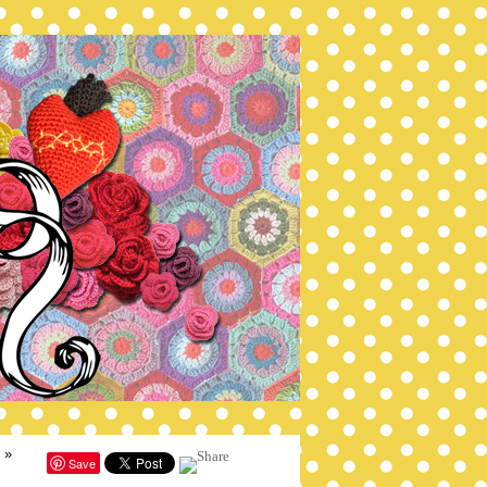
»
Save