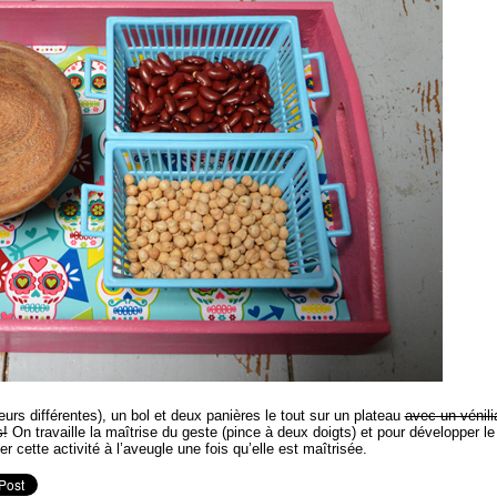
eurs différentes), un bol et deux panières le tout sur un plateau
avec un vénili
s!
On travaille la maîtrise du geste (pince à deux doigts) et pour développer le
r cette activité à l’aveugle une fois qu’elle est maîtrisée.