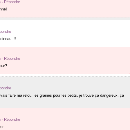
n
· Répondre
nne!
épondre
oineau !!!
n
· Répondre
tour?
épondre
vais faire ma relou, les graines pour les petits, je trouve ça dangereux, ça
n
· Répondre
ler!