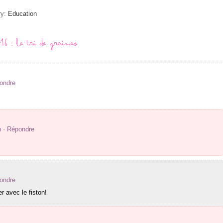
ry:
Education
 : le tri de graines
ondre
n
· Répondre
ondre
r avec le fiston!