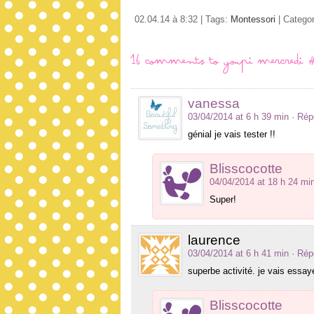
02.04.14 à 8:32 | Tags:
Montessori
| Catego
16 comments to youpi mercredi #16
vanessa
03/04/2014 at 6 h 39 min
· Rép
génial je vais tester !!
Blisscocotte
04/04/2014 at 18 h 24 mi
Super!
laurence
03/04/2014 at 6 h 41 min
· Rép
superbe activité. je vais essaye
Blisscocotte