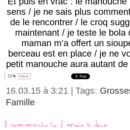
Et puis en vrac : le manouche
sens / je ne sais plus comment m
de le rencontrer / le croq suggè
maintenant / je teste le bol
maman m’a offert un sioupe
berceau est en place / je ne vo
petit manouche aura autant d
Follow
16.03.15 à 3:21 | Tags:
Grosse
Famille
8 comments to 7 mois à deux