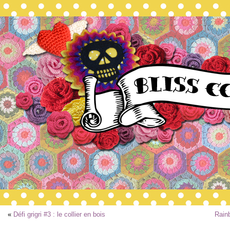
«
Défi grigri #3 : le collier en bois
Rain