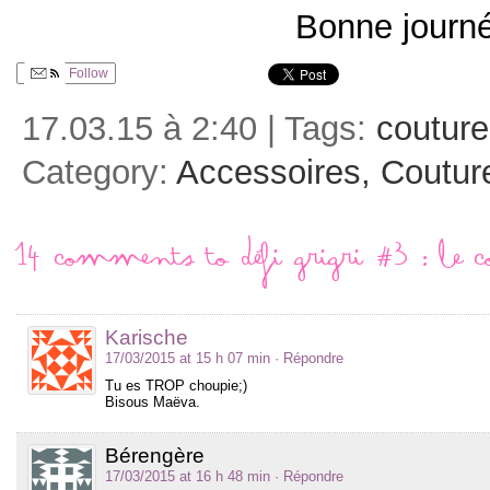
Bonne journ
Follow
17.03.15 à 2:40 | Tags:
couture
Category:
Accessoires,
Coutur
14 comments to Défi grigri #3 : le co
Karische
17/03/2015 at 15 h 07 min
· Répondre
Tu es TROP choupie;)
Bisous Maëva.
Bérengère
17/03/2015 at 16 h 48 min
· Répondre