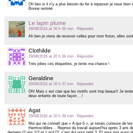
Oh ben si il n’y a plus besoin du fer à repasser je veux bien
Bonne rentréé
Le lapin plume
29/08/2016 at 20 h 35 min
· Répondre
Ah ben je viens de recevoir celles pour mon fiston, elles sont
Clothilde
29/08/2016 at 20 h 36 min
· Répondre
Très jolies ces étiquettes, je tente ma chance !
Geraldine
29/08/2016 at 20 h 37 min
· Répondre
Oh! Mais c est clair que les motifs sont trop beaux!! Je tent
deux enfants de toute façon….!
Agat
29/08/2016 at 20 h 39 min
· Répondre
Moi qui ne connaît que « A-qui-S », je serais curieuse de test
thermocollées… Reprise du travail aujourd’hui après 3 ans
derniers (2 ans 1/2 et 1 an1/2), c’est dur pour petit 3. Et pour moi aussi 