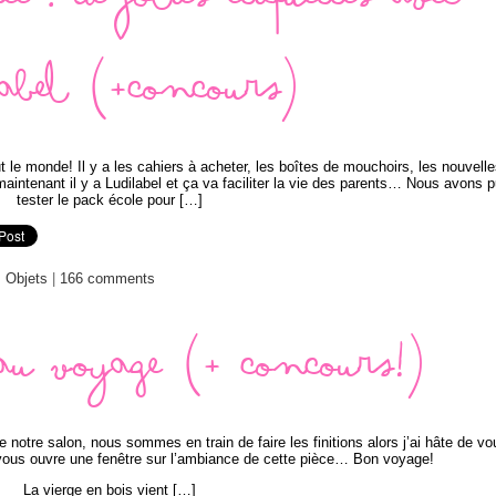
e : de jolies étiquettes avec
label (+concours)
ut le monde! Il y a les cahiers à acheter, les boîtes de mouchoirs, les nouvell
maintenant il y a Ludilabel et ça va faciliter la vie des parents… Nous avons 
tester le pack école pour […]
:
Objets
|
166 comments
au voyage (+ concours!)
 notre salon, nous sommes en train de faire les finitions alors j’ai hâte de vo
 vous ouvre une fenêtre sur l’ambiance de cette pièce… Bon voyage!
La vierge en bois vient […]