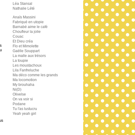
Léa Stansal
Nathalie Lété
Anaïs Massini
Fabriqué en utopie
Barnabé aime le café
Choufleur la jolie
Couac
Et Dieu créa
es
Flo et Mimolette
pu
Gaëlle Souppart
La malle aux trésors
La toupie
Les moustachoux
Lila Fanfreluche
Ma déco comme les grands
Ma locomotion
My brouhaha
Ni(D)
Olivelse
On va voir si
Podane
Tu l'as lustucru
Yeah yeah girl
us