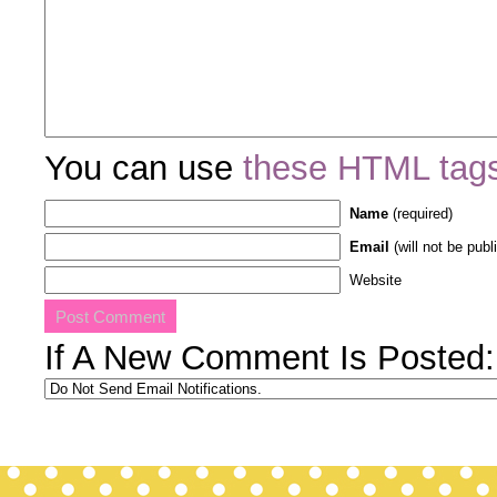
You can use
these HTML tag
Name
(required)
Email
(will not be publ
Website
If A New Comment Is Posted: