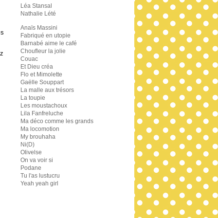
Léa Stansal
Nathalie Lété
Anaïs Massini
is
Fabriqué en utopie
Barnabé aime le café
Choufleur la jolie
ez
Couac
Et Dieu créa
Flo et Mimolette
Gaëlle Souppart
La malle aux trésors
La toupie
Les moustachoux
Lila Fanfreluche
Ma déco comme les grands
Ma locomotion
My brouhaha
Ni(D)
Olivelse
On va voir si
Podane
Tu l'as lustucru
Yeah yeah girl