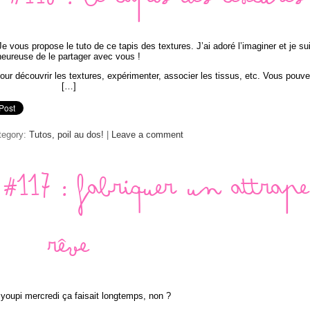
#118 : le tapis des textures
Je vous propose le tuto de ce tapis des textures. J’ai adoré l’imaginer et je su
heureuse de le partager avec vous !
 pour découvrir les textures, expérimenter, associer les tissus, etc. Vous pouv
[…]
tegory:
Tutos, poil au dos!
|
Leave a comment
#117 : fabriquer un attrape
rêve
 youpi mercredi ça faisait longtemps, non ?