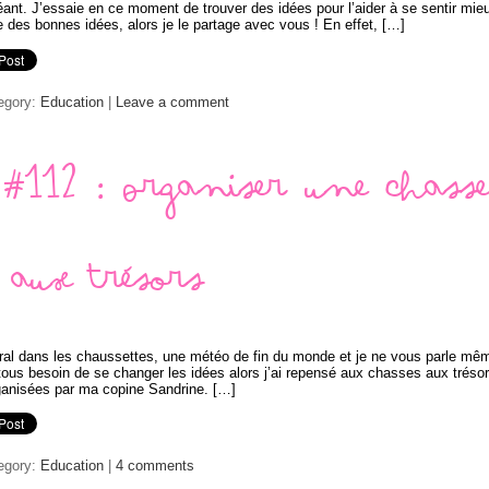
géant. J’essaie en ce moment de trouver des idées pour l’aider à se sentir mie
tie des bonnes idées, alors je le partage avec vous ! En effet, […]
egory:
Education
|
Leave a comment
#112 : Organiser une chass
aux trésors
ral dans les chaussettes, une météo de fin du monde et je ne vous parle mê
 tous besoin de se changer les idées alors j’ai repensé aux chasses aux tréso
ganisées par ma copine Sandrine. […]
egory:
Education
|
4 comments