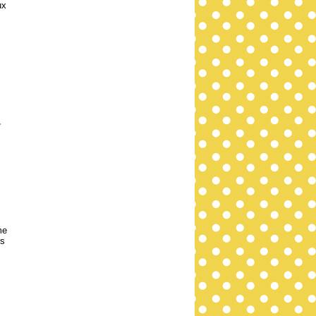
ux
e
me
rs