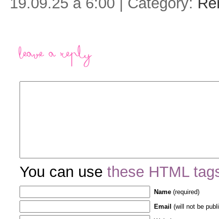
19.09.25 à 6:00 | Category:
Re
Leave a Reply
You can use
these HTML tag
Name
(required)
Email
(will not be publ