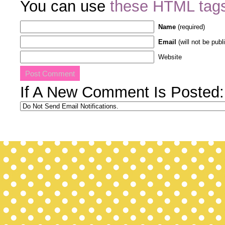
You can use
these HTML tag
Name
(required)
Email
(will not be publ
Website
If A New Comment Is Posted: