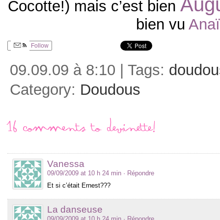
Aug
Cocotte!) mais c’est bien
bien vu
Anaï
Follow
09.09.09 à 8:10 | Tags:
doudou
Category:
Doudous
16 comments to Devinette!
Vanessa
09/09/2009 at 10 h 24 min
· Répondre
Et si c’était Ernest???
La danseuse
09/09/2009 at 10 h 24 min
· Répondre