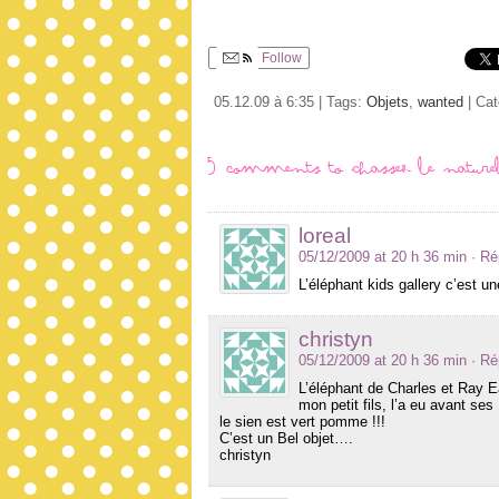
Follow
05.12.09 à 6:35 | Tags:
Objets
,
wanted
| Ca
5 comments to Chassez le naturel
loreal
05/12/2009 at 20 h 36 min
· R
L’éléphant kids gallery c’est 
christyn
05/12/2009 at 20 h 36 min
· R
L’éléphant de Charles et Ray E
mon petit fils, l’a eu avant s
le sien est vert pomme !!!
C’est un Bel objet….
christyn