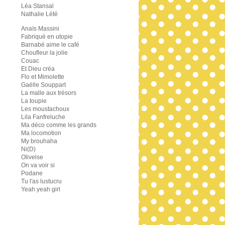
Léa Stansal
Nathalie Lété
Anaïs Massini
Fabriqué en utopie
Barnabé aime le café
Choufleur la jolie
Couac
Et Dieu créa
Flo et Mimolette
Gaëlle Souppart
La malle aux trésors
La toupie
Les moustachoux
Lila Fanfreluche
Ma déco comme les grands
Ma locomotion
My brouhaha
Ni(D)
Olivelse
On va voir si
Podane
Tu l'as lustucru
Yeah yeah girl