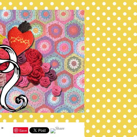
»
Save