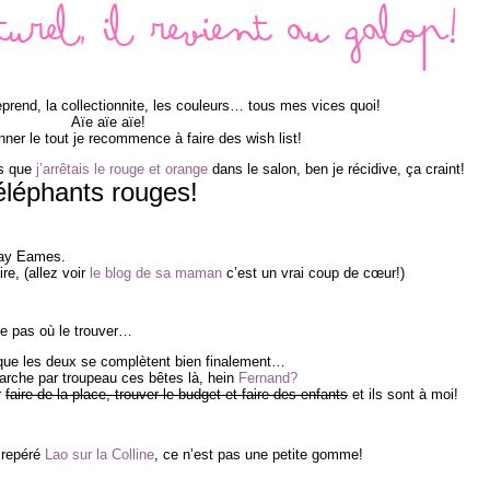
turel, il revient au galop!
eprend, la collectionnite, les couleurs… tous mes vices quoi!
Aïe aïe aïe!
nner le tout je recommence à faire des wish list!
is que
j’arrêtais le rouge et orange
dans le salon, ben je récidive, ça craint!
éléphants rouges!
Ray Eames.
re, (allez voir
le blog de sa maman
c’est un vrai coup de cœur!)
me pas où le trouver…
que les deux se complètent bien finalement…
arche par troupeau ces bêtes là, hein
Fernand?
r
faire de la place, trouver le budget et faire des enfants
et ils sont à moi!
i repéré
Lao sur la Colline
, ce n’est pas une petite gomme!