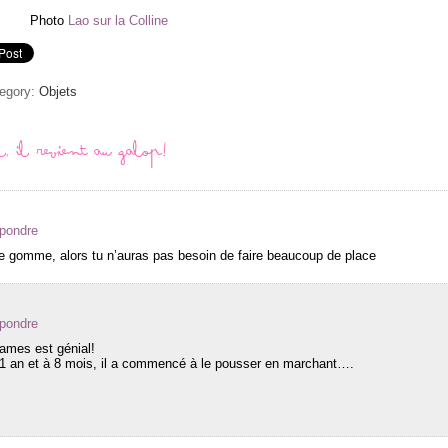
Photo
Lao sur la Colline
tegory:
Objets
, il revient au galop!
épondre
une gomme, alors tu n’auras pas besoin de faire beaucoup de place
épondre
ames est génial!
es 1 an et à 8 mois, il a commencé à le pousser en marchant….