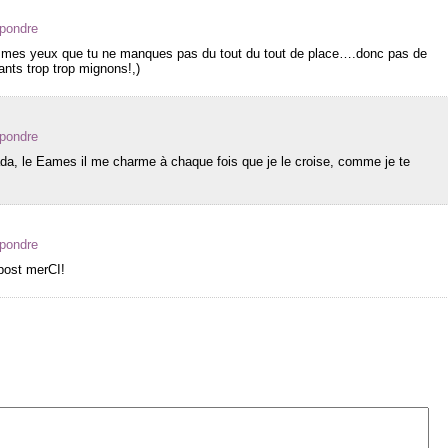
épondre
 de mes yeux que tu ne manques pas du tout du tout de place….donc pas de
ants trop trop mignons!,)
épondre
da, le Eames il me charme à chaque fois que je le croise, comme je te
épondre
 post merCI!