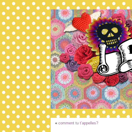
«
comment tu t’appelles?