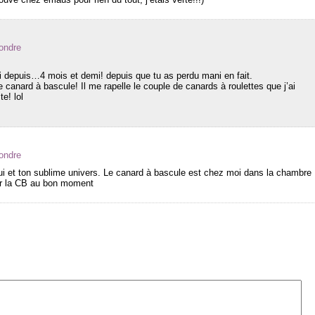
ondre
ci depuis…4 mois et demi! depuis que tu as perdu mani en fait.
le canard à bascule! Il me rapelle le couple de canards à roulettes que j’ai
e! lol
ondre
ui et ton sublime univers. Le canard à bascule est chez moi dans la chambre
ner la CB au bon moment