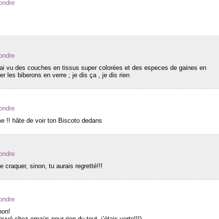
ondre
ondre
’ai vu des couches en tissus super colorées et des especes de gaines en
r les biberons en verre ; je dis ça , je dis rien
ondre
ime !! hâte de voir ton Biscoto dedans
ondre
de craquer, sinon, tu aurais regretté!!!
ondre
non!
ouvé chez emaüs pour rien du tout, j’étais verte!!!)