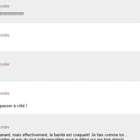
ondre
!!!!!!!!!!!!!!!!
ondre
ondre
ondre
 passer à côté !
ondre
canard, mais effectivement, le bambi est craquant! Je fais comme toi…
futiles et pas du tout indispensables pour le début qui me font plaisir!