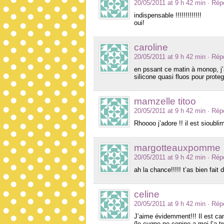
20/05/2011 at 9 h 42 min
· Rép
indispensable !!!!!!!!!!!!!
oui!
caroline
20/05/2011 at 9 h 42 min
· Rép
en pssant ce matin à monop, j
silicone quasi fluos pour protege
mamzelle titoo
20/05/2011 at 9 h 42 min
· Rép
Rhoooo j’adore !! il est sioubl
margotteauxpomme
20/05/2011 at 9 h 42 min
· Rép
ah la chance!!!!! t’as bien fait 
celine
20/05/2011 at 9 h 42 min
· Rép
J’aime évidemment!!! Il est ca
(le cygne ne copine a moi l’a tr