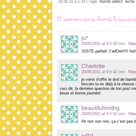
16.05.11 à 1:33 | Tags:
Bambi addict
,
biche
19 comments to Bambi l’aventurie
ju*
20/05/2011 at 9 h 42 min
· Rép
JUSTE parfait! J’adOre!!!!! fort
Charlotte
20/05/2011 at 9 h 42 min
· Rép
je viens d’offrir le dvd de bamb
biscoto tu es déjà à la vitesse
ceci dit, la dernière question de ton post 
bises et bonne journée!
beautifulsmthg
20/05/2011 at 9 h 42 min
· Rép
Ah non non non, ça c’est pas b