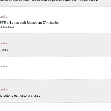
ondre
E s’il vous plaît Messieurs D’moiselles!!!!
zzzzzzzzz
ondre
classe!
ondre
ondre
lie Lété, c’est juste la classe!