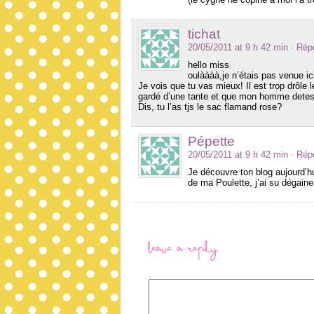
tichat
20/05/2011 at 9 h 42 min
· Rép
hello miss
oulàààà,je n’étais pas venue i
Je vois que tu vas mieux! Il est trop drôle 
gardé d’une tante et que mon homme detest
Dis, tu l’as tjs le sac flamand rose?
Pépette
20/05/2011 at 9 h 42 min
· Rép
Je découvre ton blog aujourd’h
de ma Poulette, j’ai su dégai
Leave a Reply