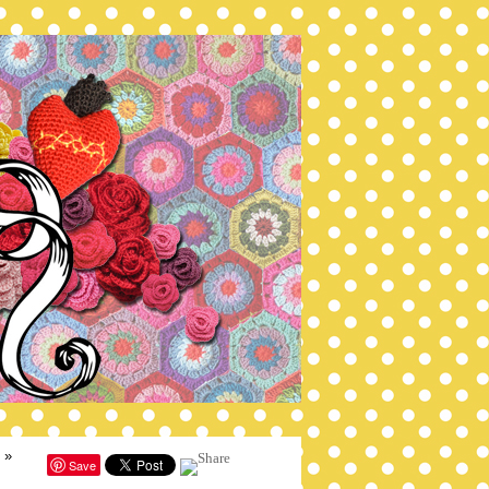
»
Save