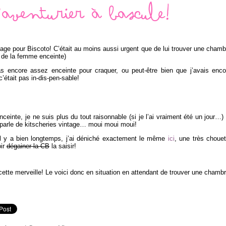
aventurier à bascule!
tage pour Biscoto! C’était au moins aussi urgent que de lui trouver une chamb
 de la femme enceinte)
pas encore assez enceinte pour craquer, ou peut-être bien que j’avais enco
était pas in-dis-pen-sable!
einte, je ne suis plus du tout raisonnable (si je l’ai vraiment été un jour…) 
 parle de kitscheries vintage… moui moui moui!
l y a bien longtemps, j’ai déniché exactement le même
ici
, une très chouet
oir
dégainer la CB
la saisir!
cette merveille! Le voici donc en situation en attendant de trouver une chambr