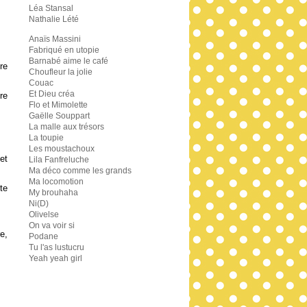
Léa Stansal
Nathalie Lété
Anaïs Massini
Fabriqué en utopie
Barnabé aime le café
re
Choufleur la jolie
Couac
Et Dieu créa
re
Flo et Mimolette
Gaëlle Souppart
La malle aux trésors
La toupie
Les moustachoux
et
Lila Fanfreluche
Ma déco comme les grands
Ma locomotion
te
My brouhaha
Ni(D)
Olivelse
On va voir si
e,
Podane
Tu l'as lustucru
Yeah yeah girl