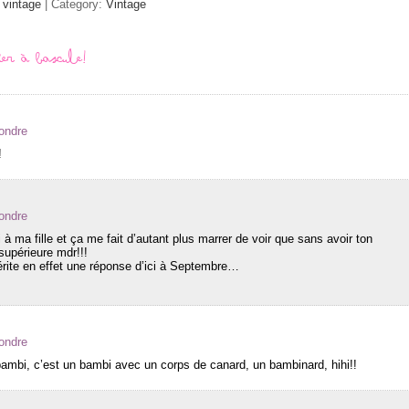
,
vintage
| Category:
Vintage
r à bascule!
ondre
!
ondre
i à ma fille et ça me fait d’autant plus marrer de voir que sans avoir ton
 supérieure mdr!!!
mérite en effet une réponse d’ici à Septembre…
ondre
ambi, c’est un bambi avec un corps de canard, un bambinard, hihi!!