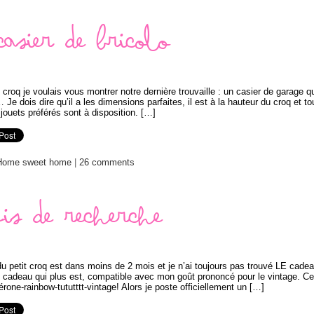
casier de Bricolo
roq je voulais vous montrer notre dernière trouvaille : un casier de garage q
 Je dois dire qu’il a les dimensions parfaites, il est à la hauteur du croq et to
jouets préférés sont à disposition. […]
Home sweet home
|
26 comments
is de recherche
du petit croq est dans moins de 2 mois et je n’ai toujours pas trouvé LE cade
n cadeau qui plus est, compatible avec mon goût prononcé pour le vintage. Ce
rone-rainbow-tututttt-vintage! Alors je poste officiellement un […]