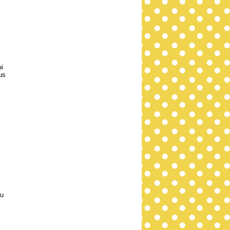
ui
us
au