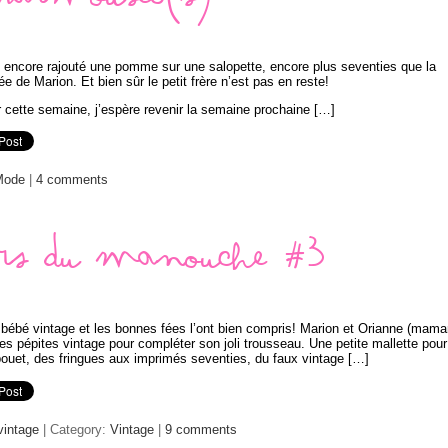
Marmouset(s)
i encore rajouté une pomme sur une salopette, encore plus seventies que la
e de Marion. Et bien sûr le petit frère n’est pas en reste!
 cette semaine, j’espère revenir la semaine prochaine […]
Mode
|
4 comments
sors du manouche #3
bébé vintage et les bonnes fées l’ont bien compris! Marion et Orianne (mama
es pépites vintage pour compléter son joli trousseau. Une petite mallette pour
pouet, des fringues aux imprimés seventies, du faux vintage […]
vintage
| Category:
Vintage
|
9 comments