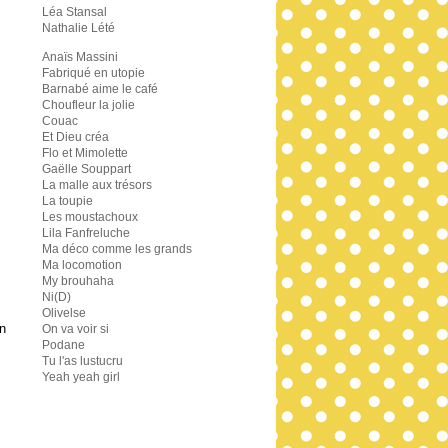
Léa Stansal
Nathalie Lété
Anaïs Massini
Fabriqué en utopie
Barnabé aime le café
Choufleur la jolie
Couac
Et Dieu créa
Flo et Mimolette
Gaëlle Souppart
La malle aux trésors
La toupie
Les moustachoux
Lila Fanfreluche
Ma déco comme les grands
Ma locomotion
My brouhaha
Ni(D)
Olivelse
n
On va voir si
Podane
Tu l'as lustucru
Yeah yeah girl