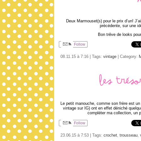
Deux Marmouset(s) pour le prix d’un! J’a
précédente, sur une idé
Bon trêve de looks pour
Follow
08.11.15 à 7:16 | Tags:
vintage
| Category:
Les tré
Le petit manouche, comme son frère est un 
vintage sur IG) ont en effet déniché quelqu
compléter ma collection, un 
Follow
23.06.15 à 7:53 | Tags:
crochet
,
trousseau
,