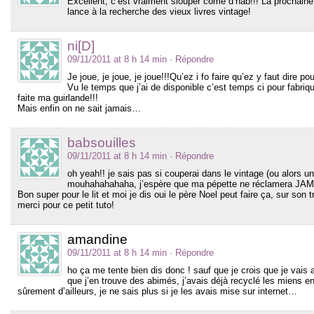
Excellent, c’est vraiment siouper come d’hab!!! La prochain
lance à la recherche des vieux livres vintage!
ni[D]
09/11/2011 at 8 h 14 min
· Répondre
Je joue, je joue, je joue!!!Qu’ez i fo faire qu’ez y faut dire po
Vu le temps que j’ai de disponible c’est temps ci pour fabriq
faite ma guirlande!!!
Mais enfin on ne sait jamais…
babsouilles
09/11/2011 at 8 h 14 min
· Répondre
oh yeah!! je sais pas si couperai dans le vintage (ou alors u
mouhahahahaha, j’espère que ma pépette ne réclamera JAMA
Bon super pour le lit et moi je dis oui le père Noel peut faire ça, sur son 
merci pour ce petit tuto!
amandine
09/11/2011 at 8 h 14 min
· Répondre
ho ça me tente bien dis donc ! sauf que je crois que je vais 
que j’en trouve des abimés, j’avais déjà recyclé les miens en 
sûrement d’ailleurs, je ne sais plus si je les avais mise sur internet…