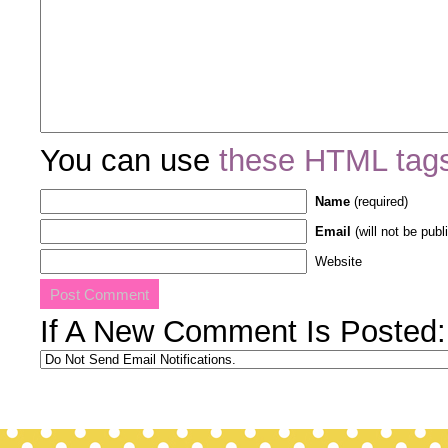
You can use
these HTML tag
Name
(required)
Email
(will not be publ
Website
If A New Comment Is Posted: