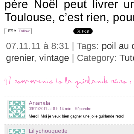
père Noël peut livrer u
Toulouse, c’est rien, pour
Follow
07.11.11 à 8:31 | Tags:
poil au 
grenier
,
vintage
| Category:
Tut
47 comments to La guirlande rétro : 
Ananala
09/11/2011 at 8 h 14 min
· Répondre
Merci! Moi je veux bien gagner une jolie guirlande retro!
Lillychouquette