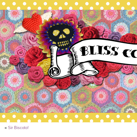
«
Sir Biscoto!