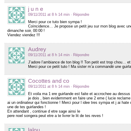
j u n e
09/11/2011 at 8 h 14 min
· Répondre
Merci pour ce tuto bien sympa !
Coïncidence… Je propose un petit jeu sur mon blog avec une 
dimanche soir, 00:00 !
Viendez viendez !!!
Audrey
09/11/2011 at 8 h 14 min
· Répondre
J’adore l’ambiance de ton blog !! Ton petit est trop chou… e
Merci pour ce petit tuto ! Ma sister m’a commandé une guirl
Cocottes and co
09/11/2011 at 8 h 14 min
· Répondre
Et voila ma 1 ere guirlande est faite et accrochee au dessus
je dois , bien evidemment en faire une 2 eme ( lucie reclame 
ai un ordinateur qui fonctionne ! Merci pour l idee tres sympa et j ai hat
une de tes guirlandes !
En attendant , continue d etre sage ainsi le
pere noel songera peut etre a te livrer le lit de tes reves !
lalou