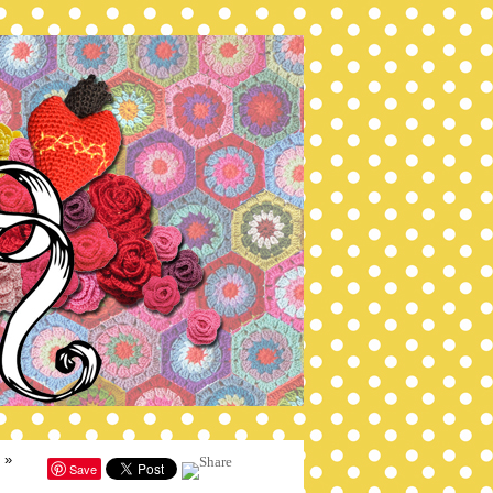
»
Save