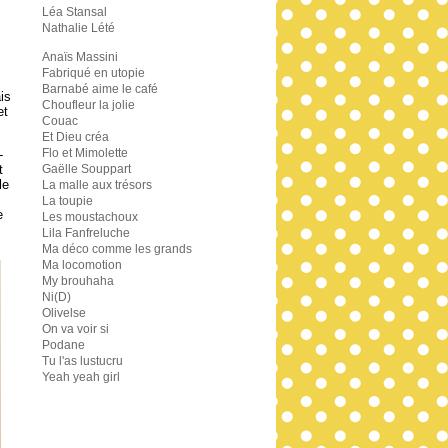
Léa Stansal
Nathalie Lété
Anaïs Massini
Fabriqué en utopie
Barnabé aime le café
is
Choufleur la jolie
et
Couac
Et Dieu créa
Flo et Mimolette
-
t
Gaëlle Souppart
le
La malle aux trésors
La toupie
e
Les moustachoux
Lila Fanfreluche
Ma déco comme les grands
Ma locomotion
My brouhaha
Ni(D)
Olivelse
On va voir si
Podane
Tu l'as lustucru
Yeah yeah girl