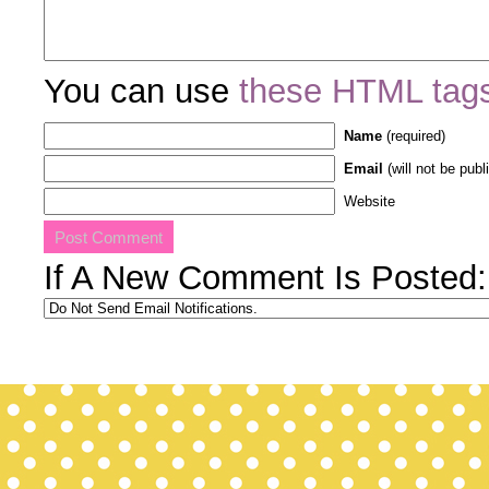
You can use
these HTML tag
Name
(required)
Email
(will not be publ
Website
If A New Comment Is Posted: