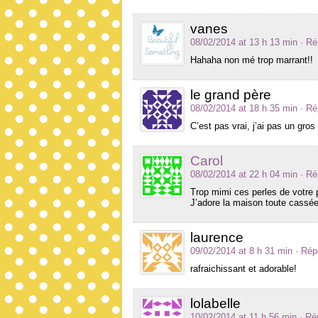
vanes
08/02/2014 at 13 h 13 min
· R
Hahaha non mé trop marrant!!
le grand père
08/02/2014 at 18 h 35 min
· R
C’est pas vrai, j’ai pas un gros
Carol
08/02/2014 at 22 h 04 min
· R
Trop mimi ces perles de votre p
J’adore la maison toute cassé
laurence
09/02/2014 at 8 h 31 min
· Rép
rafraichissant et adorable!
lolabelle
10/02/2014 at 11 h 56 min
· Ré