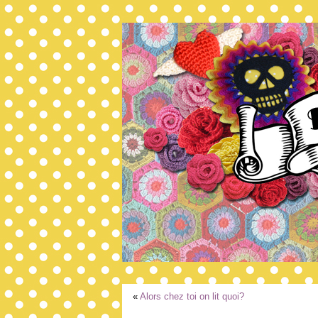
«
Alors chez toi on lit quoi?