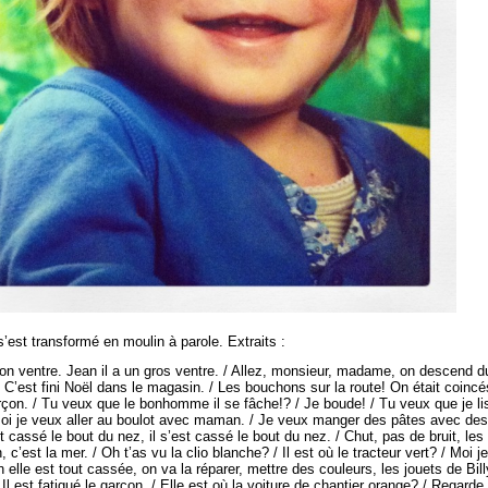
’est transformé en moulin à parole. Extraits :
 ventre. Jean il a un gros ventre. / Allez, monsieur, madame, on descend d
 / C’est fini Noël dans le magasin. / Les bouchons sur la route! On était coincé
arçon. / Tu veux que le bonhomme il se fâche!? / Je boude! / Tu veux que je li
Moi je veux aller au boulot avec maman. / Je veux manger des pâtes avec des
st cassé le bout du nez, il s’est cassé le bout du nez. / Chut, pas de bruit, les
, c’est la mer. / Oh t’as vu la clio blanche? / Il est où le tracteur vert? / Moi je
 elle est tout cassée, on va la réparer, mettre des couleurs, les jouets de Bill
/ Il est fatigué le garçon. / Elle est où la voiture de chantier orange? / Regarde