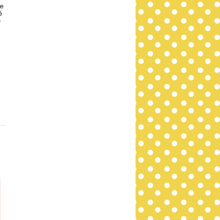
le
é
e