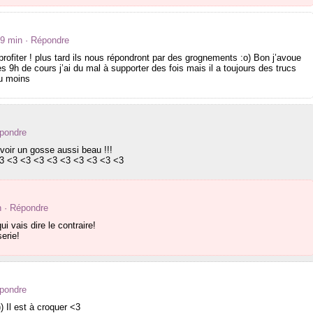
09 min
· Répondre
en profiter ! plus tard ils nous répondront par des grognements :o) Bon j’avoue
9h de cours j’ai du mal à supporter des fois mais il a toujours des trucs
au moins
épondre
oir un gosse aussi beau !!!
3 <3 <3 <3 <3 <3 <3 <3 <3 <3
n
· Répondre
i vais dire le contraire!
serie!
épondre
:)) Il est à croquer <3