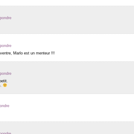
épondre
épondre
 ventre, Marlo est un menteur !!!
épondre
etit.
e.
ondre
pondre