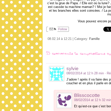
c’est la grue de Papa. / Elle est où la lune? Je
est cassée ta machine maman? / Moi je fais 
et les branches elles sont coincées. / La pol
ma
Vous pouvez encore pa
Follow
08.02.14 à 12:21 | Category:
Famille
13 comments to Conversations ave
sylvie
08/02/2014 at 12 h 28 min
· R
J’adore ! après il va faire des
coucher et en plus il parle en 
Blisscocotte
08/02/2014 at 12 h 32 mi
Et qu’est-ce que c’est bo