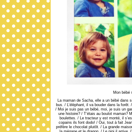
Mon bébé s
La maman de Sacha, elle a un bébé dans son
bus. / L’éléphant, il va bouder dans la forêt.
/ Moi je suis pas un bébé, moi, je suis un g
une histoire? / T’étais au boulot maman? 
boulettes. / Le tracteur y est monté, il s’e
copains ils font dodo! / Oui, tout à fait Jean
préfère le chocolat plutôt. / La grande maison
la mégane et le dragon. / Le pipi il arrive. 