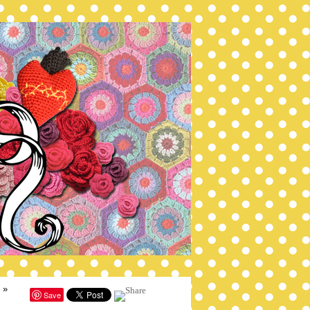
»
Save