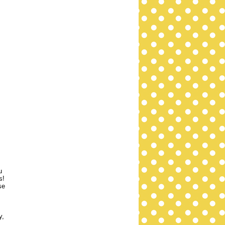
u
s!
se
y,