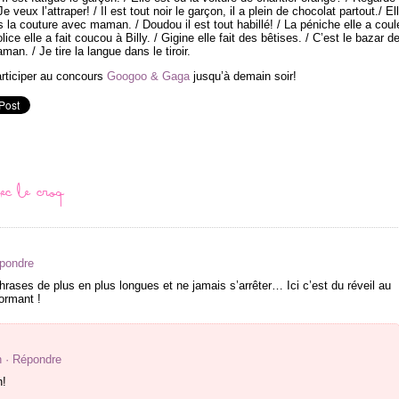
 veux l’attraper! / Il est tout noir le garçon, il a plein de chocolat partout./ El
la couture avec maman. / Doudou il est tout habillé! / La péniche elle a coul
ice elle a fait coucou à Billy. / Gigine elle fait des bêtises. / C’est le bazar d
man. / Je tire la langue dans le tiroir.
rticiper au concours
Googoo & Gaga
jusqu’à demain soir!
c le croq
épondre
 phrases de plus en plus longues et ne jamais s’arrêter… Ici c’est du réveil au
dormant !
n
· Répondre
n!