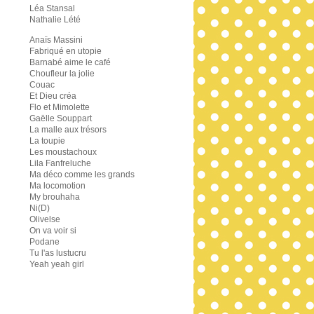
Léa Stansal
Nathalie Lété
Anaïs Massini
Fabriqué en utopie
Barnabé aime le café
Choufleur la jolie
Couac
Et Dieu créa
Flo et Mimolette
Gaëlle Souppart
La malle aux trésors
La toupie
Les moustachoux
Lila Fanfreluche
Ma déco comme les grands
Ma locomotion
My brouhaha
Ni(D)
Olivelse
On va voir si
Podane
Tu l'as lustucru
Yeah yeah girl