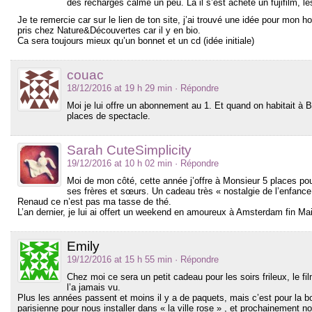
des recharges calme un peu. Là il s’est acheté un fujifilm, l
Je te remercie car sur le lien de ton site, j’ai trouvé une idée pour mon ho
pris chez Nature&Découvertes car il y en bio.
Ca sera toujours mieux qu’un bonnet et un cd (idée initiale)
couac
18/12/2016 at 19 h 29 min
· Répondre
Moi je lui offre un abonnement au 1. Et quand on habitait à Bru
places de spectacle.
Sarah CuteSimplicity
19/12/2016 at 10 h 02 min
· Répondre
Moi de mon côté, cette année j’offre à Monsieur 5 places pou
ses frères et sœurs. Un cadeau très « nostalgie de l’enfance 
Renaud ce n’est pas ma tasse de thé.
L’an dernier, je lui ai offert un weekend en amoureux à Amsterdam fin Mai
Emily
19/12/2016 at 15 h 55 min
· Répondre
Chez moi ce sera un petit cadeau pour les soirs frileux, le fil
l’a jamais vu.
Plus les années passent et moins il y a de paquets, mais c’est pour la b
parisienne pour nous installer dans « la ville rose » , et prochainement