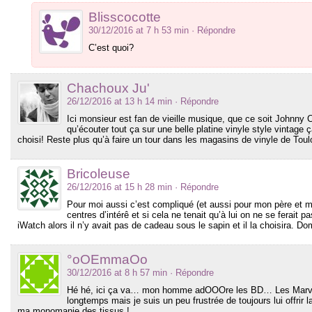
Blisscocotte
30/12/2016 at 7 h 53 min
· Répondre
C’est quoi?
Chachoux Ju'
26/12/2016 at 13 h 14 min
· Répondre
Ici monsieur est fan de vieille musique, que ce soit Johnny 
qu’écouter tout ça sur une belle platine vinyle style vintage 
choisi! Reste plus qu’à faire un tour dans les magasins de vinyle de Toul
Bricoleuse
26/12/2016 at 15 h 28 min
· Répondre
Pour moi aussi c’est compliqué (et aussi pour mon père et mo
centres d’intérê et si cela ne tenait qu’à lui on ne se ferait
iWatch alors il n’y avait pas de cadeau sous le sapin et il la choisira. 
°oOEmmaOo
30/12/2016 at 8 h 57 min
· Répondre
Hé hé, ici ça va… mon homme adOOOre les BD… Les Marvel…
longtemps mais je suis un peu frustrée de toujours lui off
ma monomanie des tissus !