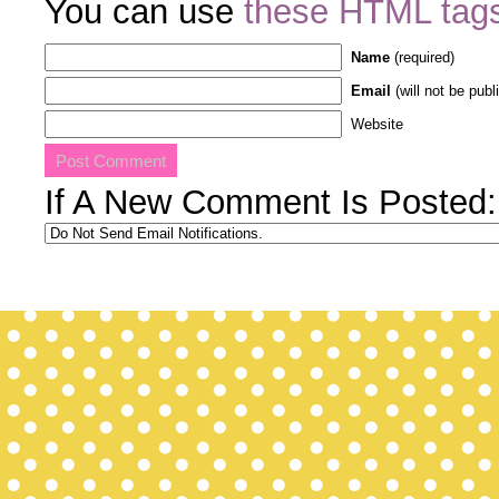
You can use
these HTML tag
Name
(required)
Email
(will not be publ
Website
If A New Comment Is Posted: