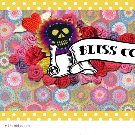
«
Un nid douillet