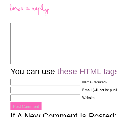
Leave a Reply
You can use
these HTML tag
Name
(required)
Email
(will not be publ
Website
If A New Comment Is Posted: